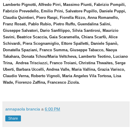
Lamberto Pignotti, Alfredo Pirri, Massimo Piunti, Fabrizio Pompili,
Fabrizio Prevedello, Emilio Prini, Salvatore Pupillo, Daniele Puppi,
Claudia Quintieri, Piero Raspi, Fiorella Rizzo, Anna Romanello,
Franz Rosati, Pablo Rubio, Pietro Ruffo, Guendalina Salini,
Giuseppe Salvatori, Dario Sanfilippo, Silvia Santirosi, Maurizio
Savini, Beatrice Scaccia, Gaia Scaramella, Chiara Scarfò, Alice
Schivardi, Piera Scognamiglio, Ettore Spalletti, Daniele Spanò,
Donatella Spaziani, Franco Summa, Giuseppe Tabacco, Naoya
Takahara, Donata Tchou/Maria Veltcheva, Lamberto Teotino, Luciano
Trina, Andrea Trisciuzzi, Franco Troiani, Christina Thwaites, Serge
Uberti, Barbara Uccelli, Andrea Valle, Maria Vallina, Grazia Varisco,
Claudio Verna, Roberto Vignoli, Maria Angeles Vila Tortosa, Lisa
Wade, Fiorenzo Zaffina, Francesco Zizola.
annapaola brancia
a
6:00 PM
Share