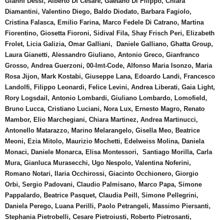
Gianni Dessì, Alberto Di Cesare, Gaetano Di Filippo, Chiara
Diamantini, Valentino Diego, Baldo Diodato, Barbara Fagiolo,
Cristina Falasca, Emilio Farina, Marco Fedele Di Catrano, Martina
Fiorentino, Giosetta Fioroni, Sidival Fila, Shay Frisch Peri, Elizabeth
Frolet, Licia Galizia, Omar Galliani, Daniele Galliano, Ghatta Group,
Laura Gianetti, Alessandro Giuliano, Antonio Greco, Gianfranco
Grosso, Andrea Guerzoni, 00-Imt-Code, Alfonso Maria Isonzo, Maria
Rosa Jijon, Mark Kostabi, Giuseppe Lana, Edoardo Landi, Francesco
Landolfi, Filippo Leonardi, Felice Levini, Andrea Liberati, Gaia Light,
Rory Logsdail, Antonio Lombardi, Giuliano Lombardo, Lomofield,
Bruno Lucca, Cristiano Luciani, Nora Lux, Ernesto Magro, Renato
Mambor, Elio Marchegiani, Chiara Martinez, Andrea Martinucci,
Antonello Matarazzo, Marino Melarangelo, Gisella Meo, Beatrice
Meoni, Ezia Mitolo, Maurizio Mochetti, Edelweiss Molina, Daniela
Monaci, Daniele Monarca, Elisa Montessori, Santiago Morilla, Carla
Mura, Gianluca Murasecchi, Ugo Nespolo, Valentina Noferini,
Romano Notari, Ilaria Occhirossi, Giacinto Occhionero, Giorgio
Orbi, Sergio Padovani, Claudio Palmisano, Marco Papa, Simone
Pappalardo, Beatrice Pasquet, Claudia Peill, Simone Pellegrini,
Daniela Perego, Luana Perilli, Paolo Petrangeli, Massimo Piersanti,
Stephania Pietrobelli, Cesare Pietroiusti, Roberto Pietrosanti,