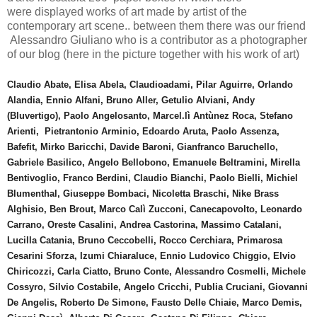
were displayed works of art made by artist of the
contemporary art scene.. between them there was our friend
Alessandro Giuliano who is a contributor as a photographer
of our blog (here in the picture together with his work of art)
Claudio Abate, Elisa Abela, Claudioadami, Pilar Aguirre, Orlando
Alandia, Ennio Alfani, Bruno Aller, Getulio Alviani, Andy
(Bluvertigo), Paolo Angelosanto, Marcel.lì Antùnez Roca, Stefano
Arienti, Pietrantonio Arminio, Edoardo Aruta, Paolo Assenza,
Bafefit, Mirko Baricchi, Davide Baroni, Gianfranco Baruchello,
Gabriele Basilico, Angelo Bellobono, Emanuele Beltramini, Mirella
Bentivoglio, Franco Berdini, Claudio Bianchi, Paolo Bielli, Michiel
Blumenthal, Giuseppe Bombaci, Nicoletta Braschi, Nike Brass
Alghisio, Ben Brout, Marco Calì Zucconi, Canecapovolto, Leonardo
Carrano, Oreste Casalini, Andrea Castorina, Massimo Catalani,
Lucilla Catania, Bruno Ceccobelli, Rocco Cerchiara, Primarosa
Cesarini Sforza, Izumi Chiaraluce, Ennio Ludovico Chiggio, Elvio
Chiricozzi, Carla Ciatto, Bruno Conte, Alessandro Cosmelli, Michele
Cossyro, Silvio Costabile, Angelo Cricchi, Publia Cruciani, Giovanni
De Angelis, Roberto De Simone, Fausto Delle Chiaie, Marco Demis,