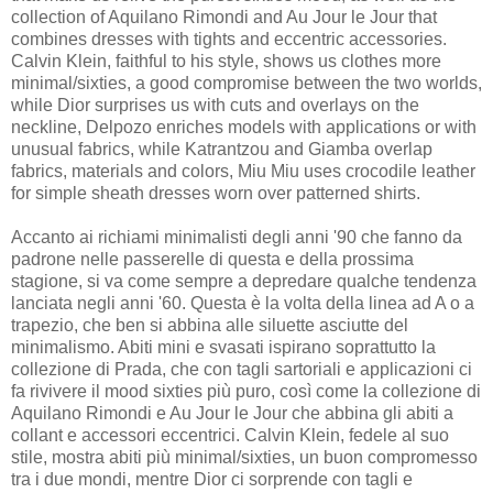
collection of Aquilano Rimondi and Au Jour le Jour that
combines dresses with tights and eccentric accessories.
Calvin Klein, faithful to his style, shows us clothes more
minimal/sixties, a good compromise between the two worlds,
while Dior surprises us with cuts and overlays on the
neckline, Delpozo enriches models with applications or with
unusual fabrics, while Katrantzou and Giamba overlap
fabrics, materials and colors, Miu Miu uses crocodile leather
for simple sheath dresses worn over patterned shirts.
Accanto ai richiami minimalisti degli anni '90 che fanno da
padrone nelle passerelle di questa e della prossima
stagione, si va come sempre a depredare qualche tendenza
lanciata negli anni '60. Questa è la volta della linea ad A o a
trapezio, che ben si abbina alle siluette asciutte del
minimalismo. Abiti mini e svasati ispirano soprattutto la
collezione di Prada, che con tagli sartoriali e applicazioni ci
fa rivivere il mood sixties più puro, così come la collezione di
Aquilano Rimondi e Au Jour le Jour che abbina gli abiti a
collant e accessori eccentrici. Calvin Klein, fedele al suo
stile, mostra abiti più minimal/sixties, un buon compromesso
tra i due mondi, mentre Dior ci sorprende con tagli e