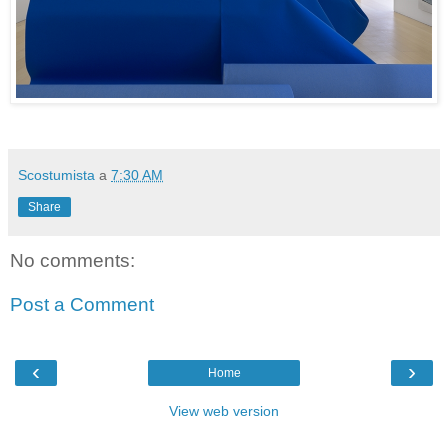
Scostumista
a
7:30 AM
Share
No comments:
Post a Comment
‹
›
Home
View web version