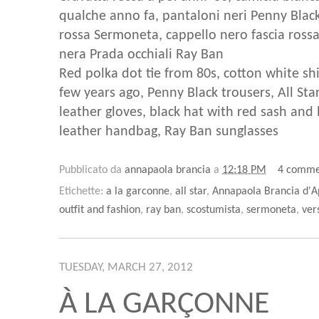
qualche anno fa, pantaloni neri Penny Black,
rossa Sermoneta, cappello nero fascia rossa 
nera Prada occhiali Ray Ban
Red polka dot tie from 80s, cotton white sh
few years ago, Penny Black trousers, All St
leather gloves, black hat with red sash and
leather handbag, Ray Ban sunglasses
Pubblicato da
annapaola brancia
a
12:18 PM
4 comme
Etichette:
a la garconne
,
all star
,
Annapaola Brancia d'A
outfit and fashion
,
ray ban
,
scostumista
,
sermoneta
,
ver
TUESDAY, MARCH 27, 2012
À LA GARÇONNE