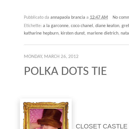
Pubblicato da
annapaola brancia
a
12:47 AM
No comm
Etichette:
a la garconne
,
coco chanel
,
diane keaton
,
gre
katharine hepburn
,
kirsten dunst
,
marlene dietrich
,
nata
MONDAY, MARCH 26, 2012
POLKA DOTS TIE
CLOSET CASTLE