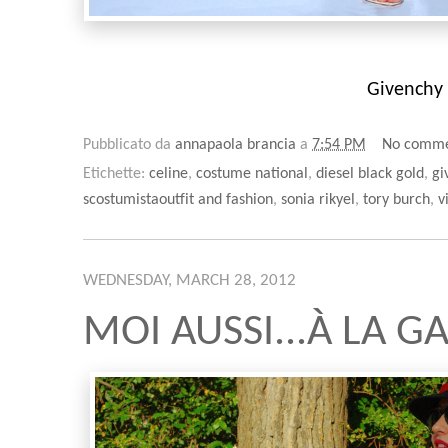
Givenchy
Pubblicato da
annapaola brancia
a
7:54 PM
No comme
Etichette:
celine
,
costume national
,
diesel black gold
,
gi
scostumistaoutfit and fashion
,
sonia rikyel
,
tory burch
,
v
WEDNESDAY, MARCH 28, 2012
MOI AUSSI...À LA 