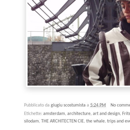
Pubblicato da
giugiu scostumista
a
5:24 PM
No comme
Etichette:
amsterdam
,
architecture
,
art and design
,
Fri
silodam
,
THE ARCHITECTEN CIE
,
the whale
,
trips and ev