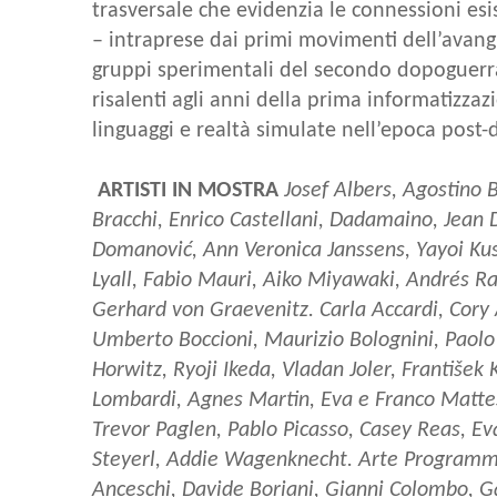
trasversale che evidenzia le connessioni esis
– intraprese dai primi movimenti dell’avang
gruppi sperimentali del secondo dopoguerra 
risalenti agli anni della prima informatizzazi
linguaggi e realtà simulate nell’epoca post-d
ARTISTI IN MOSTRA
Josef Albers, Agostino 
Bracchi, Enrico Castellani, Dadamaino, Jean
Domanović, Ann Veronica Janssens, Yayoi Kus
Lyall, Fabio Mauri, Aiko Miyawaki, Andrés Ra
Gerhard von Graevenitz. Carla Accardi, Cory
Umberto Boccioni, Maurizio Bolognini, Paolo C
Horwitz, Ryoji Ikeda, Vladan Joler, František
Lombardi, Agnes Martin, Eva e Franco Matte
Trevor Paglen, Pablo Picasso, Casey Reas, Eva
Steyerl, Addie Wagenknecht. Arte Programm
Anceschi, Davide Boriani, Gianni Colombo, G