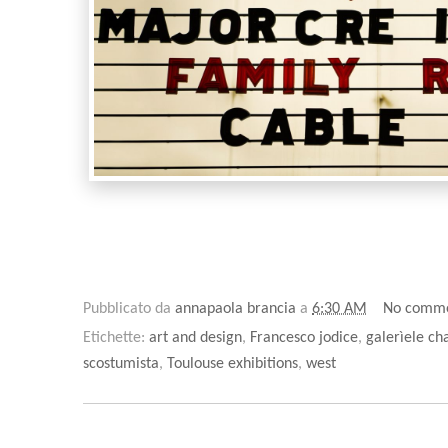
Pubblicato da
annapaola brancia
a
6:30 AM
No comm
Etichette:
art and design
,
Francesco jodice
,
galerìele ch
scostumista
,
Toulouse exhibitions
,
west