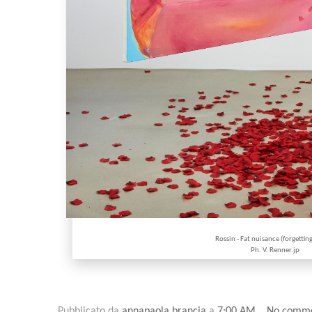
Rossin - Fat nuisance (forgettin
Ph. V. Renner.jp
Pubblicato da
annapaola brancia
a
7:00 AM
No comm