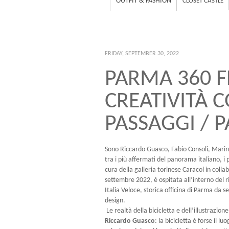
OUTFIT & FASHION
CLOSET CASTLE
FRIDAY, SEPTEMBER 30, 2022
PARMA 360 F
CREATIVITÀ
PASSAGGI / 
Sono Riccardo Guasco, Fabio Consoli, Marina M
tra i più affermati del panorama italiano, 
cura della galleria torinese Caracol in colla
settembre 2022, è ospitata all’interno del r
Italia Veloce, storica officina di Parma da s
design.
Le realtà della bicicletta e dell’illustrazione
Riccardo Guasco
: la bicicletta è forse il 