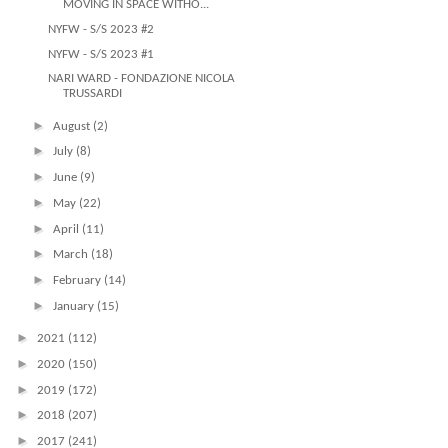
MOVING IN SPACE WITHO...
NYFW - S/S 2023 #2
NYFW - S/S 2023 #1
NARI WARD - FONDAZIONE NICOLA
TRUSSARDI
►
August
(2)
►
July
(8)
►
June
(9)
►
May
(22)
►
April
(11)
►
March
(18)
►
February
(14)
►
January
(15)
►
2021
(112)
►
2020
(150)
►
2019
(172)
►
2018
(207)
►
2017
(241)