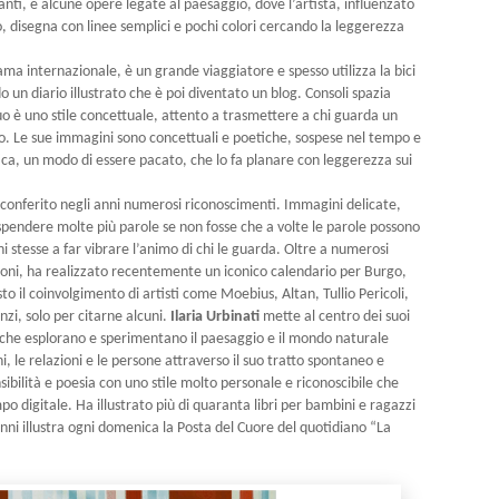
tanti, e alcune opere legate al paesaggio, dove l’artista, influenzato
, disegna con linee semplici e pochi colori cercando la leggerezza
 fama internazionale, è un grande viaggiatore e spesso utilizza la bici
do un diario illustrato che è poi diventato un blog. Consoli spazia
suo è uno stile concettuale, attento a trasmettere a chi guarda un
o. Le sue immagini sono concettuali e poetiche, sospese nel tempo e
stica, un modo di essere pacato, che lo fa planare con leggerezza sui
conferito negli anni numerosi riconoscimenti. Immagini delicate,
 spendere molte più parole se non fosse che a volte le parole possono
i stesse a far vibrare l’animo di chi le guarda. Oltre a numerosi
izioni, ha realizzato recentemente un iconico calendario per Burgo,
sto il coinvolgimento di artisti come Moebius, Altan, Tullio Pericoli,
zi, solo per citarne alcuni.
Ilaria Urbinati
mette al centro dei suoi
 che esplorano e sperimentano il paesaggio e il mondo naturale
, le relazioni e le persone attraverso il suo tratto spontaneo e
bilità e poesia con uno stile molto personale e riconoscibile che
po digitale. Ha illustrato più di quaranta libri per bambini e ragazzi
 anni illustra ogni domenica la Posta del Cuore del quotidiano “La