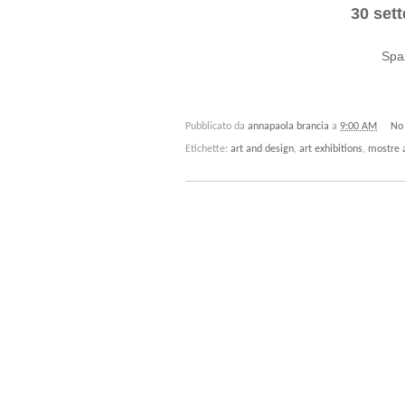
30 sett
Spaz
Pubblicato da
annapaola brancia
a
9:00 AM
No
Etichette:
art and design
,
art exhibitions
,
mostre 