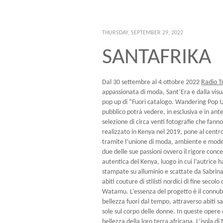
THURSDAY, SEPTEMBER 29, 2022
SANTAFRIKA
Dal 30 settembre al 4 ottobre 2022
Radio T
appassionata di moda, Sant’Era e dalla vis
pop up di “Fuori catalogo. Wandering Pop Up
pubblico potrà vedere, in esclusiva e in an
selezione di circa venti fotografie che fanno
realizzato in Kenya nel 2019, pone al centro 
tramite l’unione di moda, ambiente e modelli 
due delle sue passioni ovvero il rigore conc
autentica del Kenya, luogo in cui l’autrice h
stampate su alluminio e scattate da Sabrin
abiti couture di stilisti nordici di fine seco
Watamu. L’essenza del progetto è il connub
bellezza fuori dal tempo, attraverso abiti sar
sole sul corpo delle donne. In queste opere 
bellezza della loro terra africana. L’isola