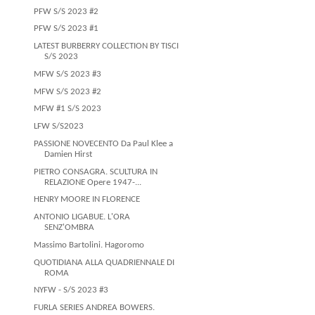
PFW S/S 2023 #2
PFW S/S 2023 #1
LATEST BURBERRY COLLECTION BY TISCI
S/S 2023
MFW S/S 2023 #3
MFW S/S 2023 #2
MFW #1 S/S 2023
LFW S/S2023
PASSIONE NOVECENTO Da Paul Klee a
Damien Hirst
PIETRO CONSAGRA. SCULTURA IN
RELAZIONE Opere 1947-...
HENRY MOORE IN FLORENCE
ANTONIO LIGABUE. L'ORA
SENZ'OMBRA
Massimo Bartolini. Hagoromo
QUOTIDIANA ALLA QUADRIENNALE DI
ROMA
NYFW - S/S 2023 #3
FURLA SERIES ANDREA BOWERS.