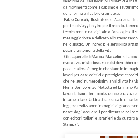
selezione dei suoi lavori più dinamici e scat
da movimenti come il cubismo e il futurismo
della forma e il calore cromatico.
Fabio Consoli
, illustratore di Acitrezza di
per i suoi viaggi in giro per il mondo, tenen
tecnicamente dal digitale all’analogico. Il 
messaggio forte e delicato allo stesso temp
nello spazio. Un’incredibile sensibilità arti
pesanti argomenti della vita.
Gli acquerelli di
Marina Marcolin
le hanno 
evocative, misteriose, su cui si dovrebbero
poco, e allora è meglio che siano le immagin
lavori per case editrici e prestigiose espos
che nei suoi numerosissimi anni di vita ha vi
Noma Bar, Lorenzo Mattotti ed Emiliano Pon
lavori la figura femminile, donne e ragazze
intorno a loro. Urbinati racconta le emozioni
leggero realizzando immagini di grande sensi
nasce dagli acquerelli per diventare nel tem
con editori italiani e stranieri e da quattro
Stampa”.