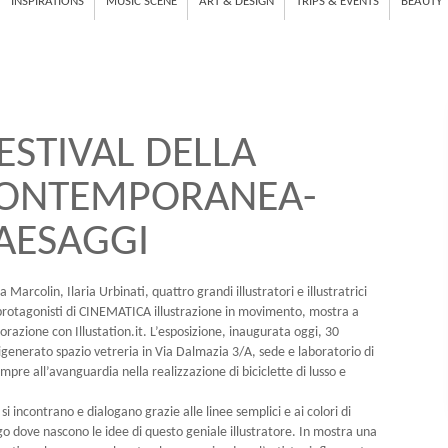
INSPIRATIONS
MUSIC SCENE
ART & DESIGN
TRIPS & EVENTS
BEAUTY
ESTIVAL DELLA
 CONTEMPORANEA-
PAESAGGI
arcolin, Ilaria Urbinati, quattro grandi illustratori e illustratrici
i protagonisti di CINEMATICA illustrazione in movimento, mostra a
borazione con Illustation.it. L’esposizione, inaugurata oggi, 30
igenerato spazio vetreria in Via Dalmazia 3/A, sede e laboratorio di
empre all’avanguardia nella realizzazione di biciclette di lusso e
 si incontrano e dialogano grazie alle linee semplici e ai colori di
luogo dove nascono le idee di questo geniale illustratore. In mostra una