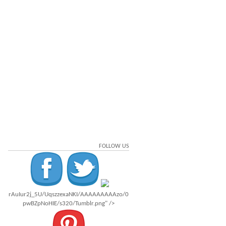
FOLLOW US
rAuIur2j_5U/UqszzexaNKI/AAAAAAAAAzo/0
pwBZpNoHIE/s320/Tumblr.png" />