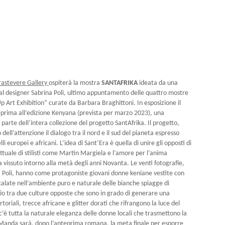
rastevere Gallery
ospiterà la mostra
SANTAFRIKA
ideata da una
ual designer Sabrina Poli, ultimo appuntamento delle quattro mostre
 Art Exhibition” curate da Barbara Braghittoni. In esposizione il
teprima all’edizione Kenyana (prevista per marzo 2023), una
 parte dell’intera collezione del progetto SantAfrika. Il progetto,
dell’attenzione il dialogo tra il nord e il sud del pianeta espresso
europei e africani. L’idea di Sant’Era è quella di unire gli opposti di
ettuale di stilisti come Martin Margiela e l’amore per l’anima
a vissuto intorno alla metà degli anni Novanta. Le venti fotografie,
a Poli, hanno come protagoniste giovani donne keniane vestite con
lo calate nell’ambiente puro e naturale delle bianche spiagge di
io tra due culture opposte che sono in grado di generare una
toriali, trecce africane e glitter dorati che rifrangono la luce del
c’è tutta la naturale eleganza delle donne locali che trasmettono la
 di Manda sarà, dopo l’anteprima romana, la meta finale per esporre