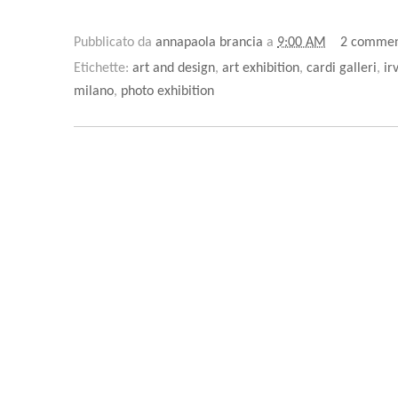
Pubblicato da
annapaola brancia
a
9:00 AM
2 commen
Etichette:
art and design
,
art exhibition
,
cardi galleri
,
ir
milano
,
photo exhibition