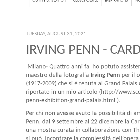
OUTFIT & FASHION
CLOSET CASTLE
INSPIRATIONS
MU
TUESDAY, AUGUST 31, 2021
IRVING PENN - CAR
Milano- Quattro anni fa ho potuto assiste
maestro della fotografia
Irving Penn
per il 
(1917-2009) che si è tenuta al Grand Palais
riportato in un mio articolo (
http://www.sc
penn-exhibition-grand-palais.html
).
Per chi non avesse avuto la possibilità di a
Penn, dal 9 settembre al 22 dicembre la
Car
una mostra curata in collaborazione con Th
si può incontrare la complessità dell’opera