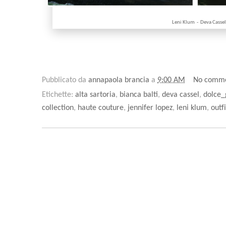
Leni Klum - Deva Casse
Pubblicato da
annapaola brancia
a
9:00 AM
No comm
Etichette:
alta sartoria
,
bianca balti
,
deva cassel
,
dolce
collection
,
haute couture
,
jennifer lopez
,
leni klum
,
outf