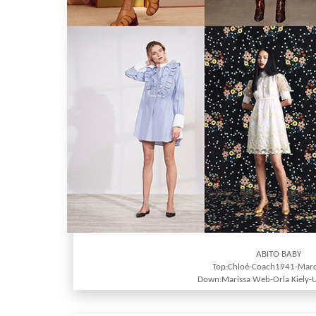
ABITO BABY
Top:Chloé-Coach1941-Marc
Down:Marissa Web-Orla Kiely-U