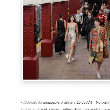
Pubblicato da
annapaola brancia
a
10:30 AM
No comm
Etichette:
chanel
,
chanel métiers d'art
,
new york subwa