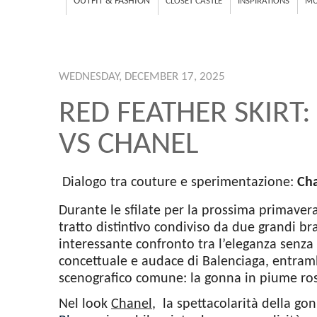
OUTFIT & FASHION
CLOSET CASTLE
INSPIRATIONS
MU
WEDNESDAY, DECEMBER 17, 2025
RED FEATHER SKIRT
VS CHANEL
Dialogo tra couture e sperimentazione:
Ch
Durante le sfilate per la prossima primavera
tratto distintivo condiviso da due grandi b
interessante confronto tra l’eleganza senza
concettuale e audace di Balenciaga, entram
scenografico comune: la gonna in piume ross
Nel look
Chanel
,
la spettacolarità della go