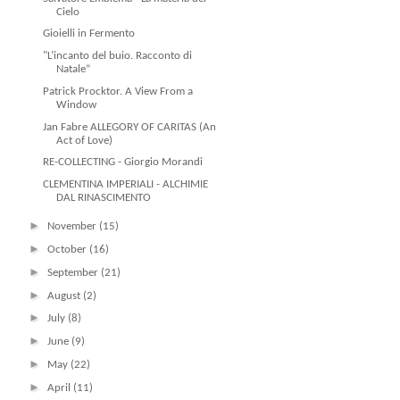
Cielo
Gioielli in Fermento
"L’incanto del buio. Racconto di
Natale”
Patrick Procktor. A View From a
Window
Jan Fabre ALLEGORY OF CARITAS (An
Act of Love)
RE-COLLECTING - Giorgio Morandi
CLEMENTINA IMPERIALI - ALCHIMIE
DAL RINASCIMENTO
►
November
(15)
►
October
(16)
►
September
(21)
►
August
(2)
►
July
(8)
►
June
(9)
►
May
(22)
►
April
(11)