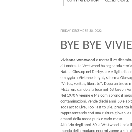
OUTFIT & FASHION
CLOSET CASTLE
FRIDAY, DECEMBER 30, 2022
BYE BYE VI
Vivienne Westwood
è morta il 29 dicembr
di Londra. La Westwood ha segnatola stori
Nata a Glossop nel Derbyshire e figlia di op
omaggio a Vivienne Leight, si forma Glossop 
"Virtus, veritas, liberate". Dopo un breve
McLaren, dando alla luce nel '68 Joseph Fe
Nel 1970 Vivienne e Malcom aprono il negozi
contaminazioni, vende dischi anni '50 e abiti
Too Fast to Live, Too Fast to Die, presenta 
rappresentando così una cultura giovanile u
amanti della moda punk e vado-maso.
All'inizio degli anni '80 la Westwood lancia i
mondo della modano enormi gonne a spirale, f