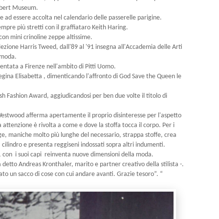
Albert Museum.
 ad essere accolta nel calendario delle passerelle parigine.
empre più stretti con il graffiataro Keith Haring.
 con mini crinoline zeppe altissime.
llezione Harris Tweed, dall'89 al '91 insegna all'Accademia delle Arti
i moda.
entata a Firenze nell'ambito di Pitti Uomo.
regina Elisabetta , dimenticando l'affronto di God Save the Queen le
sh Fashion Award, aggiudicandosi per ben due volte il titolo di
estwood afferma apertamente il proprio disinteresse per l'aspetto
a attenzione è rivolta a come e dove la stoffa tocca il corpo. Per i
arge, maniche molto più lunghe del necessario, strappa stoffe, crea
 a cilindro e presenta reggiseni indossati sopra altri indumenti.
ri, con i suoi capi reinventa nuove dimensioni della moda.
detto Andreas Kronthaler, marito e partner creativo della stilista -.
dato un sacco di cose con cui andare avanti. Grazie tesoro”. “