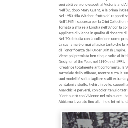
suoi abiti vengono esposti al Victoria and 
Nell'82, dopo Mary Quant, è la prima inglese
Nel 1983 sfila Witcher, frutto dei rapporti s
Nell'1985 il successo per la Crini Collection,
Tornata a sfila re a Londra nell'87 con la co
Applicate di Vienna in qualità di docente d
Nel '90 debutta con la collezione uomo pres
La sua fama è ormai all'apice tanto che la 
dà l'onorificenza dell'Order British Empire.
Viene poi premiata ben cinque volte ai Briti
Designer of the Year, nel 1990 e nel 1991.
Creatrice totalmente anticonformista, la W
sartoriale dello stiliamo, mentre tutta la su
suoi modelli è solita tagliare scalfi extra-l
pantaloni a sbuffo, t-shirt in pelle, cappelli
Anarchici e perversi, con colori tenui o tet
“Continuerò con Vivienne nel mio cuore - ha 
Abbiamo lavorato fino alla fine e lei mi ha 