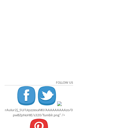
FOLLOW US
rAuIur2j_5U/UqszzexaNKI/AAAAAAAAAzo/0
pwBZpNoHIE/s320/Tumblr.png" />