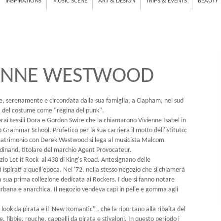
INSPIRATIONS
MUSIC SCENE
ART & DESIGN
TRIPS & EVENTS
BEAUTY
VIENNE WESTWOOD
e, serenamente e circondata dalla sua famiglia, a Clapham, nel sud
a del costume come "regina del punk".
erai tessili Dora e Gordon Swire che la chiamarono Vivienne Isabel in
Grammar School. Profetico per la sua carriera il motto dell'istituto:
 matrimonio con Derek Westwood si lega al musicista Malcom
rdinand, titolare del marchio Agent Provocateur.
o Let it Rock al 430 di King's Road. Antesignano delle
 ispirati a quell'epoca. Nel '72, nella stesso negozio che si chiamerà
la sua prima collezione dedicata ai Rockers. I due si fanno notare
rbana e anarchica. Il negozio vendeva capi in pelle e gomma agli
l look da pirata e il 'New Romantic" , che la riportano alla ribalta del
ibbie, rouche, cappelli da pirata e stivaloni. In questo periodo i