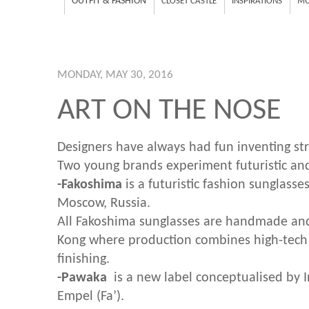
OUTFIT & FASHION
CLOSET CASTLE
INSPIRATIONS
MU
MONDAY, MAY 30, 2016
ART ON THE NOSE
Designers have always had fun inventing str
Two young brands experiment futuristic and
-Fakoshima
is a futuristic fashion sunglass
Moscow, Russia.
All Fakoshima sunglasses are handmade an
Kong where production combines high-tech 
finishing.
-Pawaka
is a new label conceptualised by 
Empel (Fa’).