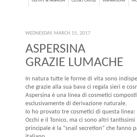
OUTFIT & FASHION
CLOSET CASTLE
INSPIRATIONS
MU
WEDNESDAY, MARCH 15, 2017
ASPERSINA
GRAZIE LUMACHE
In natura tutte le forme di vita sono indisp
che grazie alla sua bava ci regala sieri e cos
Aspersina è una linea di cosmetici composti
esclusivamente di derivazione naturale.
Io ho provato tre cosmetici di questa linea: 
Occhi e il Tonico, ma ci sono altri tantissim
principale è la "snail secretion" che fanno 
italiano.