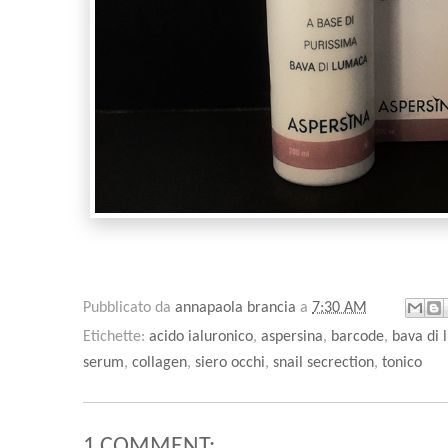
Pubblicato da
annapaola brancia
a
7:30 AM
Etichette:
acido ialuronico
,
aspersina
,
barcode
,
bava di
serum
,
collagen
,
siero occhi
,
snail secrection
,
tonico
1 COMMENT: