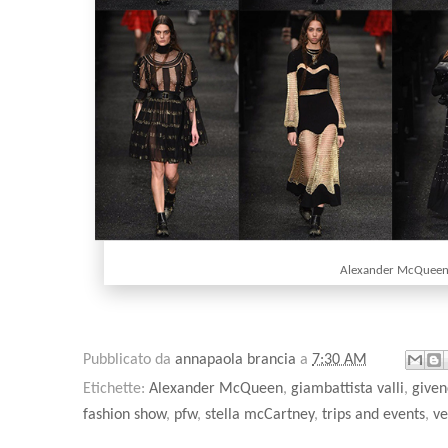
Alexander McQuee
Pubblicato da
annapaola brancia
a
7:30 AM
Etichette:
Alexander McQueen
,
giambattista valli
,
given
fashion show
,
pfw
,
stella mcCartney
,
trips and events
,
ve