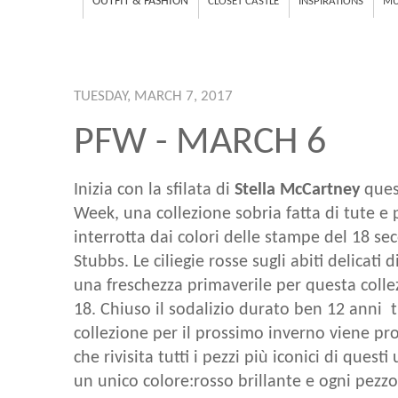
OUTFIT & FASHION
CLOSET CASTLE
INSPIRATIONS
MU
TUESDAY, MARCH 7, 2017
PFW - MARCH 6
Inizia con la sfilata di
Stella McCartney
quest
Week, una collezione sobria fatta di tute e 
interrotta dai colori delle stampe del 18 se
Stubbs. Le ciliegie rosse sugli abiti delicati d
una freschezza primaverile per questa coll
18. Chiuso il sodalizio durato ben 12 anni t
collezione per il prossimo inverno viene pr
che rivisita tutti i pezzi più iconici di quest
un unico colore:rosso brillante e ogni pezz