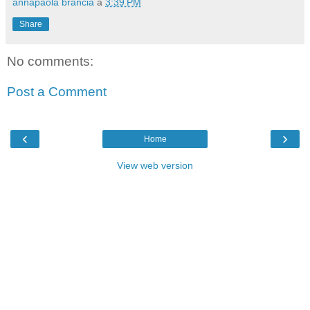
annapaola brancia
a
3:39 PM
Share
No comments:
Post a Comment
‹
›
Home
View web version