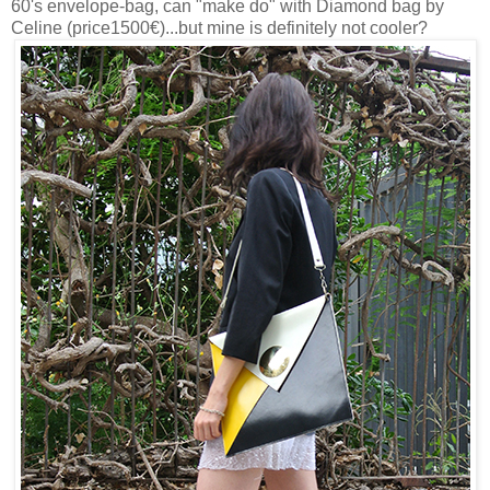
60's envelope-bag, can "make do" with Diamond bag by
Celine (price1500€)...but mine is definitely not cooler?