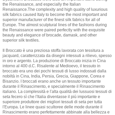
the Renaissance, and especially the Italian
Renaissance.The complexity and high quality of luxurious
silk fabrics caused Italy to become the most important and
superior manufacturer of the finest silk fabrics for all of
Europe. The almost sculptural lines of the fashions during
the Renaissance were paired perfectly with the exquisite
beauty and elegance of brocade, damask, and other
superior silk textiles.
Il Broccato è una preziosa stoffa lavorata con tessitura a
jacquard, caratterizzata da disegni intessuti a rilievo, spesso
in oro e argento. La produzione di Broccato inizia in Cina
intorno al 400 d.C. Risalente al Medioevo, il tessuto in
broccato era uno dei pochi tessuti di lusso indossati dalla
nobiltà in Cina, India, Persia, Grecia, Giappone, Corea e
Bisanzio. I broccati erano anche un tessuto importante
durante il Rinascimento, e specialmente il Rinascimento
italiano. La complessità e l'alta qualità dei lussuosi tessuti di
seta fecero sì che l'Italia diventasse il più importante e
superiore produttore dei migliori tessuti di seta per tutta
l'Europa. Le linee quasi scultoree delle mode durante il
Rinascimento erano perfettamente abbinate alla bellezza e