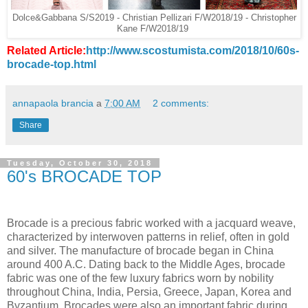
Dolce&Gabbana S/S2019 - Christian Pellizari F/W2018/19 - Christopher
Kane F/W2018/19
Related Article:
http://www.scostumista.com/2018/10/60s-
brocade-top.html
annapaola brancia
a
7:00 AM
2 comments:
Share
Tuesday, October 30, 2018
60's BROCADE TOP
Brocade is a precious fabric worked with a jacquard weave,
characterized by interwoven patterns in relief, often in gold
and silver. The manufacture of brocade began in China
around 400 A.C. Dating back to the Middle Ages, brocade
fabric was one of the few luxury fabrics worn by nobility
throughout China, India, Persia, Greece, Japan, Korea and
Byzantium. Brocades were also an important fabric during