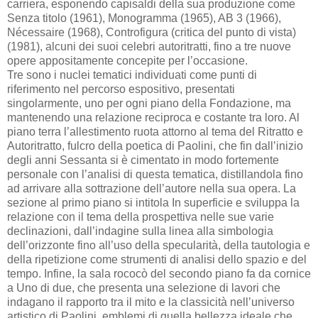
carriera, esponendo capisaldi della sua produzione come
Senza titolo (1961), Monogramma (1965), AB 3 (1966),
Nécessaire (1968), Controfigura (critica del punto di vista)
(1981), alcuni dei suoi celebri autoritratti, fino a tre nuove
opere appositamente concepite per l’occasione.
Tre sono i nuclei tematici individuati come punti di
riferimento nel percorso espositivo, presentati
singolarmente, uno per ogni piano della Fondazione, ma
mantenendo una relazione reciproca e costante tra loro. Al
piano terra l’allestimento ruota attorno al tema del Ritratto e
Autoritratto, fulcro della poetica di Paolini, che fin dall’inizio
degli anni Sessanta si è cimentato in modo fortemente
personale con l’analisi di questa tematica, distillandola fino
ad arrivare alla sottrazione dell’autore nella sua opera. La
sezione al primo piano si intitola In superficie e sviluppa la
relazione con il tema della prospettiva nelle sue varie
declinazioni, dall’indagine sulla linea alla simbologia
dell’orizzonte fino all’uso della specularità, della tautologia e
della ripetizione come strumenti di analisi dello spazio e del
tempo. Infine, la sala rococò del secondo piano fa da cornice
a Uno di due, che presenta una selezione di lavori che
indagano il rapporto tra il mito e la classicità nell’universo
artistico di Paolini, emblemi di quella bellezza ideale che