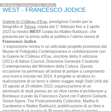
Monday, January 30, 2023
WEST - FRANCESCO JODICE
Galerie le Château d’Eau
, prestigioso Centro per la
fotografia di
Tolosa,
ospita dal 1° febbraio fino a 2 aprile
2023 la mostra
WEST
curata da Matteo Balduzzi, che
presenta per la prima volta al pubblico l’ultimo lavoro di
Francesco Jodice
.
L’esposizione rientra in un articolato progetto promosso dal
Museo di Fotografia Contemporanea in collaborazione con
la Galerie le Château d’Eau, vincitore della X edizione
(2021) di Italian Council, Direzione Generale Creatività
Contemporanea del Ministero della Cultura. Questa
occasione ha permesso all’artista di portare a compimento
una ricerca iniziata nel 2014. Il progetto si struttura in:
realizzazione di un terzo e ultimo viaggio negli Stati Uniti dal
15 agosto al 20 ottobre 2022; organizzazione di un
seminario di studi presso arc en rêve centre d'architecture a
Bordeaux (curato da Francesco Zanot con Fabrizio Gallanti,
Simon Njami, The Postcommodity Collective, Martha A.
Sandweiss e Matteo Balduzzi); pubblicazione di un libro e
creazione di un nucleo di 26 opere che dopo la mostra