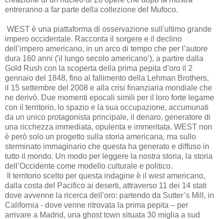
entreranno a far parte della collezione del Mufoco.
WEST è una piattaforma di osservazione sull'ultimo grande
impero occidentale. Racconta il sorgere e il declino
dell’impero americano, in un arco di tempo che per l’autore
dura 160 anni ('il lungo secolo americano’), a partire dalla
Gold Rush con la scoperta della prima pepita d’oro il 2
gennaio del 1848, fino al fallimento della Lehman Brothers,
il 15 settembre del 2008 e alla crisi finanziaria mondiale che
ne derivò. Due momenti epocali simili per il loro forte legame
con il territorio, lo spazio e la sua occupazione, accumunati
da un unico protagonista principale, il denaro, generatore di
una ricchezza immediata, opulenta e immeritata. WEST non
è però solo un progetto sulla storia americana, ma sullo
sterminato immaginario che questa ha generato e diffuso in
tutto il mondo. Un modo per leggere la nostra storia, la storia
dell’Occidente come modello culturale e politico.
Il territorio scelto per questa indagine è il west americano,
dalla costa del Pacifico ai deserti, attraverso 11 dei 14 stati
dove avvenne la ricerca dell’oro: partendo da Sutter’s Mill, in
California - dove venne ritrovata la prima pepita – per
arrivare a Madrid, una ghost town situata 30 miglia a sud