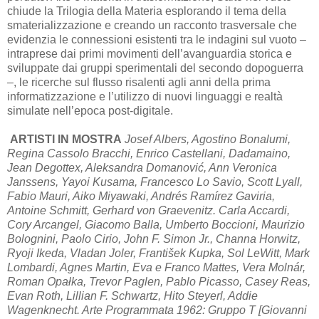
chiude la Trilogia della Materia esplorando il tema della
smaterializzazione e creando un racconto trasversale che
evidenzia le connessioni esistenti tra le indagini sul vuoto –
intraprese dai primi movimenti dell’avanguardia storica e
sviluppate dai gruppi sperimentali del secondo dopoguerra
–, le ricerche sul flusso risalenti agli anni della prima
informatizzazione e l’utilizzo di nuovi linguaggi e realtà
simulate nell’epoca post-digitale.
ARTISTI IN MOSTRA
Josef Albers, Agostino Bonalumi,
Regina Cassolo Bracchi, Enrico Castellani, Dadamaino,
Jean Degottex, Aleksandra Domanović, Ann Veronica
Janssens, Yayoi Kusama, Francesco Lo Savio, Scott Lyall,
Fabio Mauri, Aiko Miyawaki, Andrés Ramírez Gaviria,
Antoine Schmitt, Gerhard von Graevenitz. Carla Accardi,
Cory Arcangel, Giacomo Balla, Umberto Boccioni, Maurizio
Bolognini, Paolo Cirio, John F. Simon Jr., Channa Horwitz,
Ryoji Ikeda, Vladan Joler, František Kupka, Sol LeWitt, Mark
Lombardi, Agnes Martin, Eva e Franco Mattes, Vera Molnár,
Roman Opałka, Trevor Paglen, Pablo Picasso, Casey Reas,
Evan Roth, Lillian F. Schwartz, Hito Steyerl, Addie
Wagenknecht. Arte Programmata 1962: Gruppo T [Giovanni