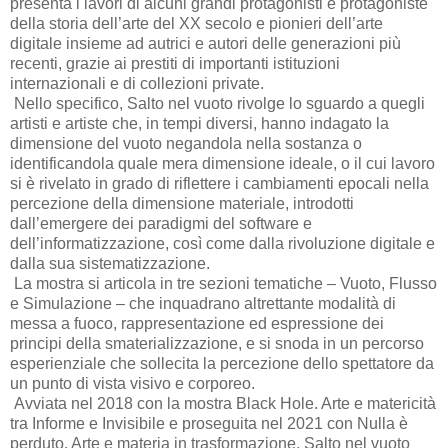
presenta i lavori di alcuni grandi protagonisti e protagoniste
della storia dell’arte del XX secolo e pionieri dell’arte
digitale insieme ad autrici e autori delle generazioni più
recenti, grazie ai prestiti di importanti istituzioni
internazionali e di collezioni private.
Nello specifico, Salto nel vuoto rivolge lo sguardo a quegli
artisti e artiste che, in tempi diversi, hanno indagato la
dimensione del vuoto negandola nella sostanza o
identificandola quale mera dimensione ideale, o il cui lavoro
si è rivelato in grado di riflettere i cambiamenti epocali nella
percezione della dimensione materiale, introdotti
dall’emergere dei paradigmi del software e
dell’informatizzazione, così come dalla rivoluzione digitale e
dalla sua sistematizzazione.
La mostra si articola in tre sezioni tematiche – Vuoto, Flusso
e Simulazione – che inquadrano altrettante modalità di
messa a fuoco, rappresentazione ed espressione dei
principi della smaterializzazione, e si snoda in un percorso
esperienziale che sollecita la percezione dello spettatore da
un punto di vista visivo e corporeo.
Avviata nel 2018 con la mostra Black Hole. Arte e matericità
tra Informe e Invisibile e proseguita nel 2021 con Nulla è
perduto. Arte e materia in trasformazione, Salto nel vuoto