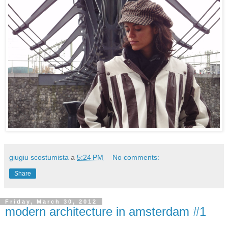
giugiu scostumista
a
5:24 PM
No comments:
Share
Friday, March 30, 2012
modern architecture in amsterdam #1