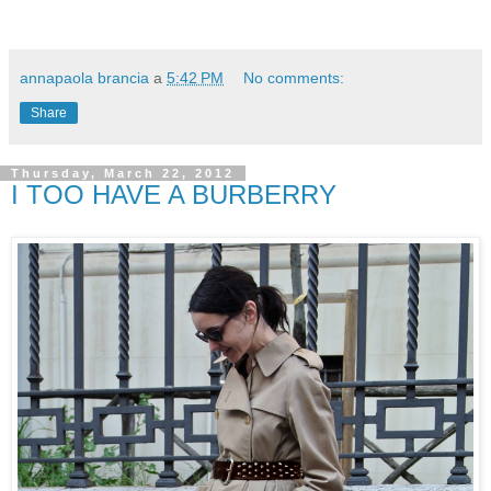
annapaola brancia
a
5:42 PM
No comments:
Share
Thursday, March 22, 2012
I TOO HAVE A BURBERRY