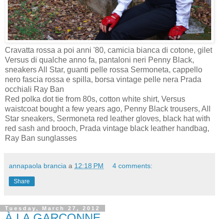
Cravatta rossa a poi anni '80, camicia bianca di cotone, gilet
Versus di qualche anno fa, pantaloni neri Penny Black,
sneakers All Star, guanti pelle rossa Sermoneta, cappello
nero fascia rossa e spilla, borsa vintage pelle nera Prada
occhiali Ray Ban
Red polka dot tie from 80s, cotton white shirt, Versus
waistcoat bought a few years ago, Penny Black trousers, All
Star sneakers, Sermoneta red leather gloves, black hat with
red sash and brooch, Prada vintage black leather handbag,
Ray Ban sunglasses
annapaola brancia
a
12:18 PM
4 comments:
Share
Tuesday, March 27, 2012
À LA GARÇONNE