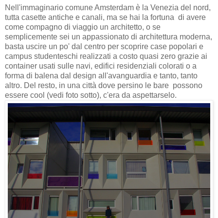
Nell'immaginario comune Amsterdam è la Venezia del nord,
tutta casette antiche e canali, ma se hai la fortuna di avere
come compagno di viaggio un architetto, o se
semplicemente sei un appassionato di architettura moderna,
basta uscire un po' dal centro per scoprire case popolari e
campus studenteschi realizzati a costo quasi zero grazie ai
container usati sulle navi, edifici residenziali colorati o a
forma di balena dal design all'avanguardia e tanto, tanto
altro. Del resto, in una città dove persino le bare possono
essere cool (vedi foto sotto), c'era da aspettarselo.