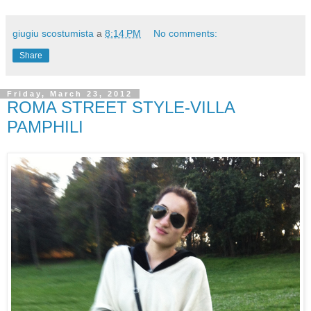
giugiu scostumista
a
8:14 PM
No comments:
Share
Friday, March 23, 2012
ROMA STREET STYLE-VILLA
PAMPHILI