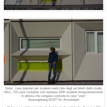
Qubic case popolari per studenti realizzate dagli architetti dello studio
hdvn, 715 case container che ospitano 1000 studenti temporaneamente
in atttesa che vengano costruite le case "vere"
Stavangerweg 50-877 At, Amsterdam