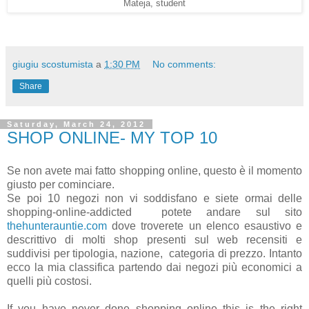
Mateja, student
giugiu scostumista
a
1:30 PM
No comments:
Share
Saturday, March 24, 2012
SHOP ONLINE- MY TOP 10
Se non avete mai fatto shopping online, questo è il momento
giusto per cominciare.
Se poi 10 negozi non vi soddisfano e siete ormai delle
shopping-online-addicted potete andare sul sito
thehunterauntie.com
dove troverete un elenco esaustivo e
descrittivo di molti shop presenti sul web recensiti e
suddivisi per tipologia, nazione, categoria di prezzo. Intanto
ecco la mia classifica partendo dai negozi più economici a
quelli più costosi.
If you have never done shopping online this is the right