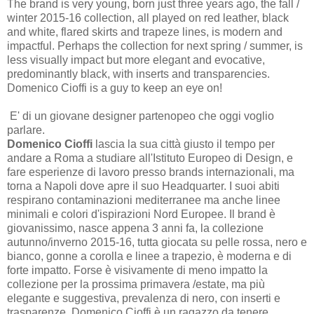
The brand is very young, born just three years ago, the fall /
winter 2015-16 collection, all played on red leather, black
and white, flared skirts and trapeze lines, is modern and
impactful. Perhaps the collection for next spring / summer, is
less visually impact but more elegant and evocative,
predominantly black, with inserts and transparencies.
Domenico Cioffi is a guy to keep an eye on!
E' di un giovane designer partenopeo che oggi voglio
parlare.
Domenico Cioffi
lascia la sua città giusto il tempo per
andare a Roma a studiare all'Istituto Europeo di Design, e
fare esperienze di lavoro presso brands internazionali, ma
torna a Napoli dove apre il suo Headquarter. I suoi abiti
respirano contaminazioni mediterranee ma anche linee
minimali e colori d'ispirazioni Nord Europee. Il brand è
giovanissimo, nasce appena 3 anni fa, la collezione
autunno/inverno 2015-16, tutta giocata su pelle rossa, nero e
bianco, gonne a corolla e linee a trapezio, è moderna e di
forte impatto. Forse è visivamente di meno impatto la
collezione per la prossima primavera /estate, ma più
elegante e suggestiva, prevalenza di nero, con inserti e
trasparenze. Domenico Cioffi è un ragazzo da tenere