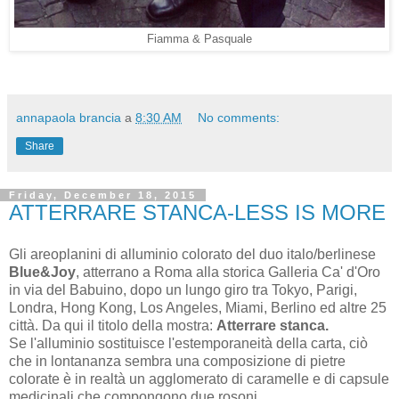
Fiamma & Pasquale
annapaola brancia
a
8:30 AM
No comments:
Share
Friday, December 18, 2015
ATTERRARE STANCA-LESS IS MORE
Gli areoplanini di alluminio colorato del duo italo/berlinese
Blue&Joy
, atterrano a Roma alla storica Galleria Ca' d'Oro
in via del Babuino, dopo un lungo giro tra Tokyo, Parigi,
Londra, Hong Kong, Los Angeles, Miami, Berlino ed altre 25
città. Da qui il titolo della mostra:
Atterrare stanca.
Se l'alluminio sostituisce l'estemporaneità della carta, ciò
che in lontananza sembra una composizione di pietre
colorate è in realtà un agglomerato di caramelle e di capsule
medicinali che compongono due rosoni.