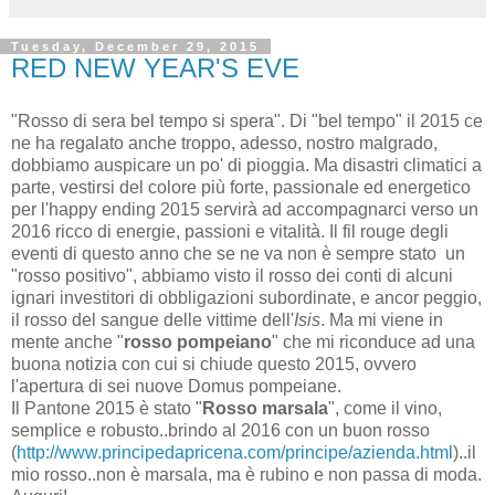
Tuesday, December 29, 2015
RED NEW YEAR'S EVE
"Rosso di sera bel tempo si spera". Di "bel tempo" il 2015 ce
ne ha regalato anche troppo, adesso, nostro malgrado,
dobbiamo auspicare un po' di pioggia. Ma disastri climatici a
parte, vestirsi del colore più forte, passionale ed energetico
per l'happy ending 2015 servirà ad accompagnarci verso un
2016 ricco di energie, passioni e vitalità. Il fil rouge degli
eventi di questo anno che se ne va non è sempre stato un
"rosso positivo", abbiamo visto il rosso dei conti di alcuni
ignari investitori di obbligazioni subordinate, e ancor peggio,
il rosso del sangue delle vittime dell'
Isis
. Ma mi viene in
mente anche "
rosso pompeiano
" che mi riconduce ad una
buona notizia con cui si chiude questo 2015, ovvero
l'apertura di sei nuove Domus pompeiane.
Il Pantone 2015 è stato "
Rosso marsala
", come il vino,
semplice e robusto..brindo al 2016 con un buon rosso
(
http://www.principedapricena.com/principe/azienda.html
)..il
mio rosso..non è marsala, ma è rubino e non passa di moda.