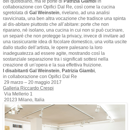
del quotidiano, ma le porte di
Patrizia Giambi
in
collaborazione con Opifici Dal Re, così come la cucina
sgretolata di
Gal Weinstein
, rivelano, ad una analisi
ravvicinata, una ben altra vocazione che tradisce una spinta
al dis-abitare piuttosto che all’abitare: porte che non
riparano, né isolano, una cucina in cui non si può cucinare,
un separé che non protegge la privacy, invece di invitare ad
una rassicurante idea di focolare domestico, una volta uscite
dallo studio dell’artista, le opere palesano la loro
inadeguatezza ad essere agite, mostrando così la
sostanziale separazione tra i significati sottesi nella
creazione di un’opera e la sua effettiva fruizione.
I disabitanti
Gal Weinstein
,
Patrizia Giambi
,
in collaborazione con Opifici Dal Re
29 marzo – 20 maggio 2017
Galleria Riccardo Crespi
Via Mellerio 1
20123 Milano, Italia