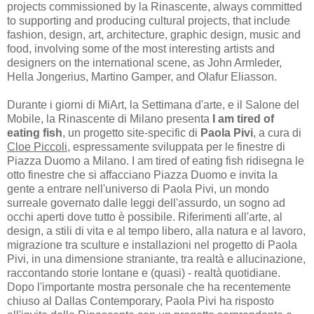
projects commissioned by la Rinascente, always committed
to supporting and producing cultural projects, that include
fashion, design, art, architecture, graphic design, music and
food, involving some of the most interesting artists and
designers on the international scene, as John Armleder,
Hella Jongerius, Martino Gamper, and Olafur Eliasson.
Durante i giorni di MiArt, la Settimana d'arte, e il Salone del
Mobile, la Rinascente di Milano presenta
I am tired of
eating fish
, un progetto site-specific di
Paola Pivi
, a cura di
Cloe Piccoli
, espressamente sviluppata per le finestre di
Piazza Duomo a Milano. I am tired of eating fish
ridisegna le
otto finestre che si affacciano Piazza Duomo e invita la
gente a entrare nell'universo di Paola Pivi, un mondo
surreale governato dalle leggi dell'assurdo, un sogno ad
occhi aperti dove tutto è possibile. Riferimenti all'arte, al
design, a stili di vita e al tempo libero, alla natura e al lavoro,
migrazione tra sculture e installazioni nel progetto di Paola
Pivi, in una dimensione straniante, tra realtà e allucinazione,
raccontando storie lontane e (quasi) - realtà quotidiane.
Dopo l'importante mostra personale che ha recentemente
chiuso al Dallas Contemporary, Paola Pivi ha risposto