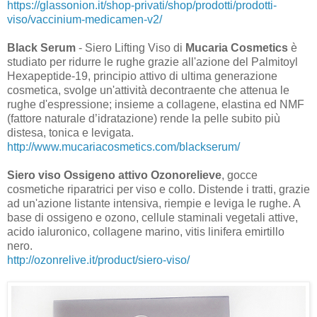
https://glassonion.it/shop-privati/shop/prodotti/prodotti-
viso/vaccinium-medicamen-v2/
Black Serum
- Siero Lifting Viso di
Mucaria Cosmetics
è
studiato per ridurre le rughe grazie all'azione del Palmitoyl
Hexapeptide-19, principio attivo di ultima generazione
cosmetica, svolge un'attività decontraente che attenua le
rughe d'espressione; insieme a collagene, elastina ed NMF
(fattore naturale d’idratazione) rende la pelle subito più
distesa, tonica e levigata.
http://www.mucariacosmetics.com/blackserum/
Siero viso Ossigeno attivo
Ozonorelieve
, gocce
cosmetiche riparatrici per viso e collo. Distende i tratti, grazie
ad un'azione listante intensiva, riempie e leviga le rughe. A
base di ossigeno e ozono, cellule staminali vegetali attive,
acido ialuronico, collagene marino, vitis linifera emirtillo
nero.
http://ozonrelive.it/product/siero-viso/