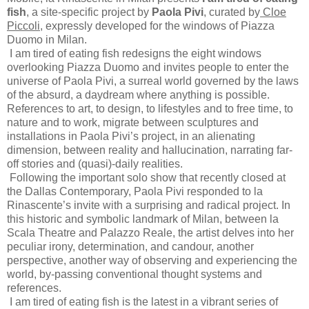
fish
, a site-specific project by
Paola Pivi
, curated by
Cloe
Piccoli
, expressly developed for the windows of Piazza
Duomo in Milan.
I am tired of eating fish redesigns the eight windows
overlooking Piazza Duomo and invites people to enter the
universe of Paola Pivi, a surreal world governed by the laws
of the absurd, a daydream where anything is possible.
References to art, to design, to lifestyles and to free time, to
nature and to work, migrate between sculptures and
installations in Paola Pivi’s project, in an alienating
dimension, between reality and hallucination, narrating far-
off stories and (quasi)-daily realities.
Following the important solo show that recently closed at
the Dallas Contemporary, Paola Pivi responded to la
Rinascente’s invite with a surprising and radical project. In
this historic and symbolic landmark of Milan, between la
Scala Theatre and Palazzo Reale, the artist delves into her
peculiar irony, determination, and candour, another
perspective, another way of observing and experiencing the
world, by-passing conventional thought systems and
references.
I am tired of eating fish is the latest in a vibrant series of