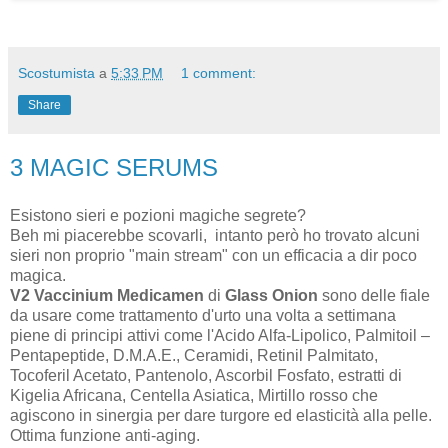
Scostumista
a
5:33 PM
1 comment:
Share
3 MAGIC SERUMS
Esistono sieri e pozioni magiche segrete?
Beh mi piacerebbe scovarli, intanto però ho trovato alcuni
sieri non proprio "main stream" con un efficacia a dir poco
magica.
V2 Vaccinium Medicamen
di
Glass Onion
sono delle fiale
da usare come trattamento d'urto una volta a settimana
piene di principi attivi come l'Acido Alfa-Lipolico, Palmitoil –
Pentapeptide, D.M.A.E., Ceramidi, Retinil Palmitato,
Tocoferil Acetato, Pantenolo, Ascorbil Fosfato, estratti di
Kigelia Africana, Centella Asiatica, Mirtillo rosso che
agiscono in sinergia per dare turgore ed elasticità alla pelle.
Ottima funzione anti-aging.