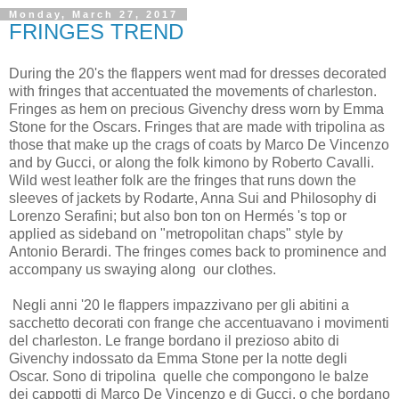
Monday, March 27, 2017
FRINGES TREND
During the 20's the flappers went mad for dresses decorated
with fringes that accentuated the movements of charleston.
Fringes as hem on precious Givenchy dress worn by Emma
Stone for the Oscars. Fringes that are made with tripolina as
those that make up the crags of coats by Marco De Vincenzo
and by Gucci, or along the folk kimono by Roberto Cavalli.
Wild west leather folk are the fringes that runs down the
sleeves of jackets by Rodarte, Anna Sui and Philosophy di
Lorenzo Serafini; but also bon ton on Hermés 's top or
applied as sideband on "metropolitan chaps" style by
Antonio Berardi. The fringes comes back to prominence and
accompany us swaying along our clothes.
Negli anni '20 le flappers impazzivano per gli abitini a
sacchetto decorati con frange che accentuavano i movimenti
del charleston. Le frange bordano il prezioso abito di
Givenchy indossato da Emma Stone per la notte degli
Oscar. Sono di tripolina quelle che compongono le balze
dei cappotti di Marco De Vincenzo e di Gucci, o che bordano