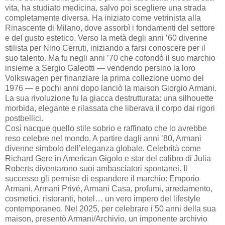
vita, ha studiato medicina, salvo poi scegliere una strada
completamente diversa. Ha iniziato come vetrinista alla
Rinascente di Milano, dove assorbì i fondamenti del settore
e del gusto estetico. Verso la metà degli anni ’60 divenne
stilista per Nino Cerruti, iniziando a farsi conoscere per il
suo talento. Ma fu negli anni ’70 che cofondò il suo marchio
insieme a Sergio Galeotti — vendendo persino la loro
Volkswagen per finanziare la prima collezione uomo del
1976 — e pochi anni dopo lanciò la maison Giorgio Armani.
La sua rivoluzione fu la giacca destrutturata: una silhouette
morbida, elegante e rilassata che liberava il corpo dai rigori
postbellici.
Così nacque quello stile sobrio e raffinato che lo avrebbe
reso celebre nel mondo. A partire dagli anni ’80, Armani
divenne simbolo dell’eleganza globale. Celebrità come
Richard Gere in American Gigolo e star del calibro di Julia
Roberts diventarono suoi ambasciatori spontanei. Il
successo gli permise di espandere il marchio: Emporio
Armani, Armani Privé, Armani Casa, profumi, arredamento,
cosmetici, ristoranti, hotel… un vero impero del lifestyle
contemporaneo. Nel 2025, per celebrare i 50 anni della sua
maison, presentò Armani/Archivio, un imponente archivio