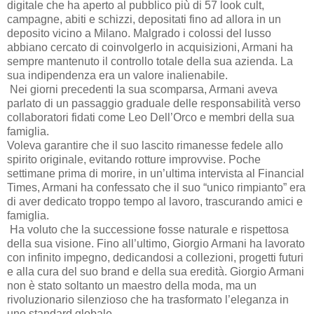
digitale che ha aperto al pubblico più di 57 look cult,
campagne, abiti e schizzi, depositati fino ad allora in un
deposito vicino a Milano. Malgrado i colossi del lusso
abbiano cercato di coinvolgerlo in acquisizioni, Armani ha
sempre mantenuto il controllo totale della sua azienda. La
sua indipendenza era un valore inalienabile.
Nei giorni precedenti la sua scomparsa, Armani aveva
parlato di un passaggio graduale delle responsabilità verso
collaboratori fidati come Leo Dell’Orco e membri della sua
famiglia.
Voleva garantire che il suo lascito rimanesse fedele allo
spirito originale, evitando rotture improvvise. Poche
settimane prima di morire, in un’ultima intervista al Financial
Times, Armani ha confessato che il suo “unico rimpianto” era
di aver dedicato troppo tempo al lavoro, trascurando amici e
famiglia.
Ha voluto che la successione fosse naturale e rispettosa
della sua visione. Fino all’ultimo, Giorgio Armani ha lavorato
con infinito impegno, dedicandosi a collezioni, progetti futuri
e alla cura del suo brand e della sua eredità. Giorgio Armani
non è stato soltanto un maestro della moda, ma un
rivoluzionario silenzioso che ha trasformato l’eleganza in
uno standard globale.