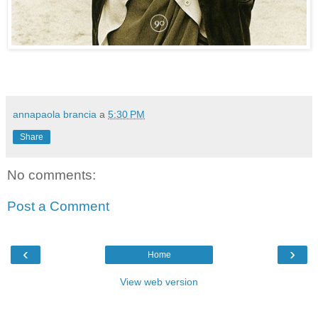
annapaola brancia
a
5:30 PM
Share
No comments:
Post a Comment
‹
›
Home
View web version