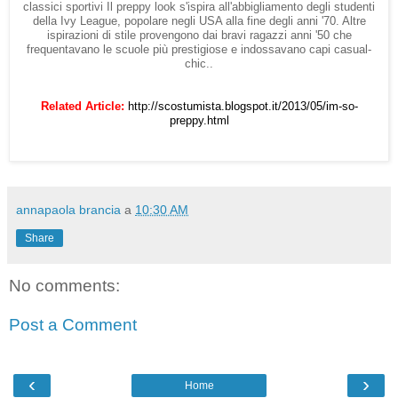
classici sportivi Il preppy look s'ispira all'abbigliamento degli studenti
della Ivy League, popolare negli USA alla fine degli anni '70. Altre
ispirazioni di stile provengono dai bravi ragazzi anni '50 che
frequentavano le scuole più prestigiose e indossavano capi casual-
chic..
Related Article:
http://scostumista.blogspot.it/2013/05/im-so-
preppy.html
annapaola brancia
a
10:30 AM
Share
No comments:
Post a Comment
‹
›
Home