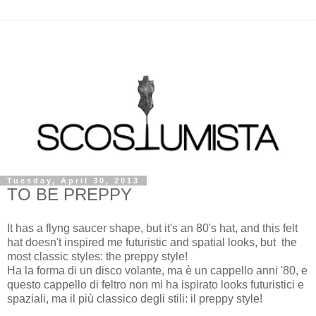
Tuesday, April 30, 2013
TO BE PREPPY
It has a flyng saucer shape, but it's an 80's hat, and this felt
hat doesn't inspired me futuristic and spatial looks, but the
most classic styles: the preppy style!
Ha la forma di un disco volante, ma è un cappello anni '80, e
questo cappello di feltro non mi ha ispirato looks futuristici e
spaziali, ma il più classico degli stili: il preppy style!