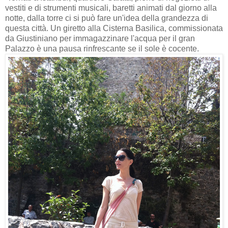
vestiti e di strumenti musicali, baretti animati dal giorno alla
notte, dalla torre ci si può fare un'idea della grandezza di
questa città. Un giretto alla Cisterna Basilica, commissionata
da Giustiniano per immagazzinare l'acqua per il gran
Palazzo è una pausa rinfrescante se il sole è cocente.