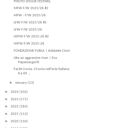
PHOTO VOGUE FESTIVAL
MFW F/W 2025/26 #2
MFW - F/W 2025/26
LFW F/W 2025/26 #2
LFW F/W 2025/26
NYFW F/W 2025-26 #2
NYFW F/W 2025-26
FONDAZIONE FURLA | Adelaide Cioni
Like an aggressive river | Eva
Papamargariti
Facile ironia. L’ironia nell’arte italiana
tra XX ...
►
January
(13)
►
2024
(102)
►
2023
(171)
►
2022
(164)
►
2021
(112)
►
2020
(150)