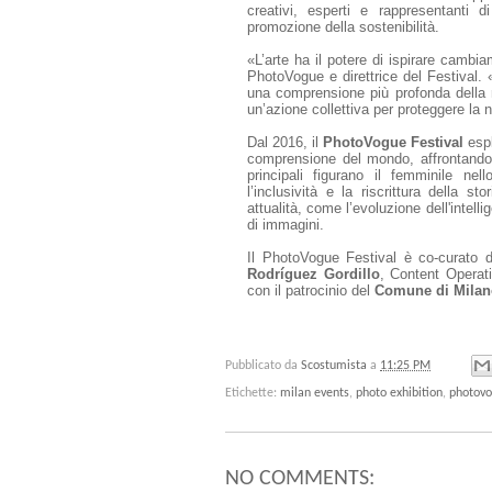
creativi, esperti e rappresentanti 
promozione della sostenibilità.
«L’arte ha il potere di ispirare cambia
PhotoVogue e direttrice del Festival
una comprensione più profonda della n
un’azione collettiva per proteggere la
Dal 2016, il
PhotoVogue Festival
espl
comprensione del mondo, affrontando 
principali figurano il femminile nel
l’inclusività e la riscrittura della s
attualità, come l’evoluzione dell'intelli
di immagini.
Il PhotoVogue Festival è co-curato
Rodríguez Gordillo
, Content Operat
con il patrocinio del
Comune di Milan
Pubblicato da
Scostumista
a
11:25 PM
Etichette:
milan events
,
photo exhibition
,
photovo
NO COMMENTS: