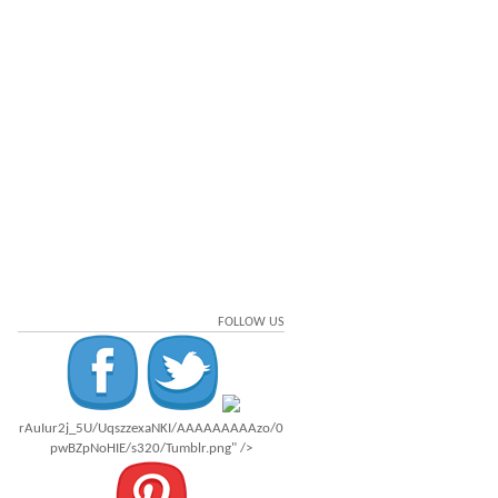
FOLLOW US
rAuIur2j_5U/UqszzexaNKI/AAAAAAAAAzo/0
pwBZpNoHIE/s320/Tumblr.png" />