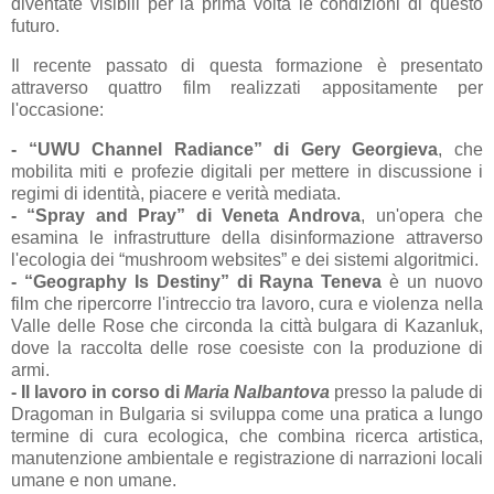
diventate visibili per la prima volta le condizioni di questo
futuro.
Il recente passato di questa formazione è presentato
attraverso quattro film realizzati appositamente per
l'occasione:
- “UWU Channel Radiance” di Gery Georgieva
, che
mobilita miti e profezie digitali per mettere in discussione i
regimi di identità, piacere e verità mediata.
- “Spray and Pray” di Veneta Androva
, un'opera che
esamina le infrastrutture della disinformazione attraverso
l'ecologia dei “mushroom websites” e dei sistemi algoritmici.
- “Geography Is Destiny” di Rayna Teneva
è un nuovo
film che ripercorre l'intreccio tra lavoro, cura e violenza nella
Valle delle Rose che circonda la città bulgara di Kazanluk,
dove la raccolta delle rose coesiste con la produzione di
armi.
- Il lavoro in corso di
Maria Nalbantova
presso la palude di
Dragoman in Bulgaria si sviluppa come una pratica a lungo
termine di cura ecologica, che combina ricerca artistica,
manutenzione ambientale e registrazione di narrazioni locali
umane e non umane.