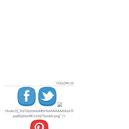
FOLLOW US
rAuIur2j_5U/UqszzexaNKI/AAAAAAAAAzo/0
pwBZpNoHIE/s320/Tumblr.png" />