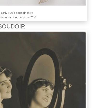
Early 900's boudoir shirt
micia da boudoir primi '900
UDOIR