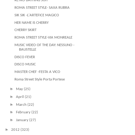
RETRO BATHING SUIT
ROMA STREET STYLE- SAXA RUBRA
SIK SIK -L'ARTEFICE MAGICO
HER NAME IS CHERRY
CHERRY SKIRT
ROMA STREET STYLE-VIA MONREALE
MUSIC VIDEO OF THE DAY: NESSUNO -
BAUSTELLE
DISCO FEVER
DISCO MUSIC
MASTER CHEF -FESTA A VICO
Roma Street Style Porta Portese
►
May
(25)
►
April
(21)
►
March
(22)
►
February
(22)
►
January
(27)
►
2012
(323)