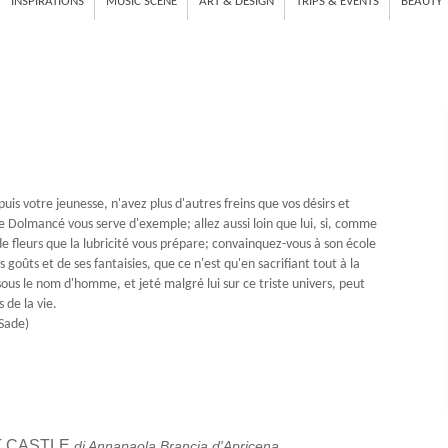
INSPIRATIONS
MUSIC SCENE
ART & DESIGN
TRIPS & EVENTS
BEAUTY
uis votre jeunesse, n'avez plus d'autres freins que vos désirs et
ue Dolmancé vous serve d'exemple; allez aussi loin que lui, si, comme
 de fleurs que la lubricité vous prépare; convainquez-vous à son école
goûts et de ses fantaisies, que ce n'est qu'en sacrifiant tout à la
ous le nom d'homme, et jeté malgré lui sur ce triste univers, peut
 de la vie.
 Sade)
 CASTLE
di Annapaola Brancia d'Apricena