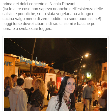
prima dei dolci concerto di Nicola Piovani.
(tra le altre cose non sapevo neanche dell'esistenza delle
salsicce podoliche, sono stata vegetariana a lungo e in
cucina valgo meno di zero...oddio ma sono buonissime!)
..oggi forse dovrei cibarmi di radici, semi e bacche per
tornare a svolazzare leggera!