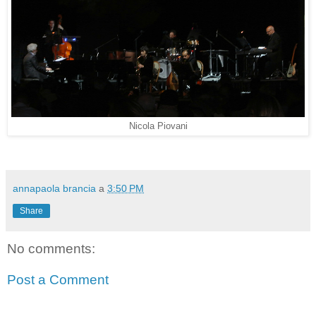
Nicola Piovani
annapaola brancia
a
3:50 PM
Share
No comments:
Post a Comment