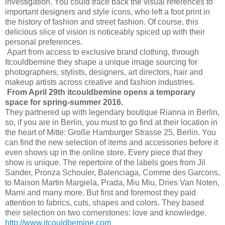
investigation. You could trace back the visual references to
important designers and style icons, who left a foot print in
the history of fashion and street fashion. Of course, this
delicious slice of vision is noticeably spiced up with their
personal preferences.
Apart from access to exclusive brand clothing, through
Itcouldbemine they shape a unique image sourcing for
photographers, stylists, designers, art directors, hair and
makeup artists across creative and fashion industries.
From April 29th
itcouldbemine opens a temporary
space for spring-summer 2016.
They partnered up with legendary boutique Rianna in Berlin,
so, if you are in Berlin, you must to go find at their location in
the heart of Mitte: Große Hamburger Strasse 25, Berlin. You
can find the new selection of items and accessories before it
even shows up in the online store. Every piece that they
show is unique. The repertoire of the labels goes from Jil
Sander, Pronza Schouler, Balenciaga, Comme des Garcons,
to Maison Martin Margiela, Prada, Miu Miu, Dries Van Noten,
Marni and many more. But first and foremost they paid
attention to fabrics, cuts, shapes and colors. They based
their selection on two cornerstones: love and knowledge.
http://www.itcouldbemine.com