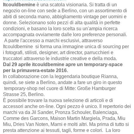
Itcouldbemine
è una scatola visionaria. Si tratta di un
negozio on-line con sede a Berlino, con un assortimento di
abiti di seconda mano, abbigliamento vintage per uomini e
donne. Selezionano solo pezzi di alta qualità in perfette
condizioni, e basano la loro scelta su un'ampia ricerca
accompagnata ovviamente dalle loro preferenze personali.
A parte l'accesso a marchi esclusivi, attraverso
Itcouldbemine si forma una immagine unica di sourcing per
i fotografi, stilisti, designer, art director, parrucchieri e
truccatori attraverso le industrie creative e della moda.
Dal 29 aprile itcouldbemine apre un temporary-space
per la primavera-estate 2016.
In collaborazione con la leggendaria boutique Rianna,
quindi, se siete a Berlino, andate a fare un giro in questo
temporary-shop nel cuore di Mitte: Große Hamburger
Strasse 25, Berlino.
È possibile trovare la nuova selezione di articoli e di
accessori anche on-line. Ogni pezzo è unico. Il repertorio dei
marchi va da Jil Sander, Pronza Schouler, Balenciaga,
Comme des Garcons, Maison Martin Margiela, Prada, Miu
Miu, Dries Van Noten, Marni e molti altri. Ma prima di tutto si
presta attenzione ai tessuti, tagli, forme e colori. La loro