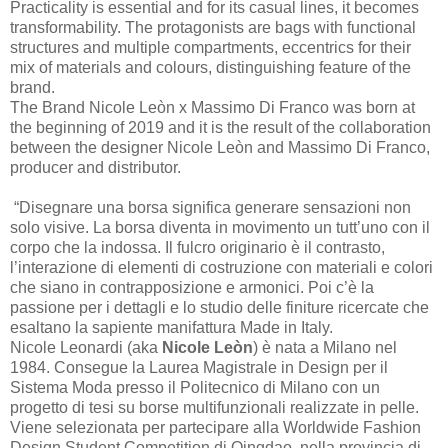
Practicality is essential and for its casual lines, it becomes
transformability. The protagonists are bags with functional
structures and multiple compartments, eccentrics for their
mix of materials and colours, distinguishing feature of the
brand.
The Brand Nicole Leòn x Massimo Di Franco was born at
the beginning of 2019 and it is the result of the collaboration
between the designer Nicole Leòn and Massimo Di Franco,
producer and distributor.
“Disegnare una borsa significa generare sensazioni non
solo visive. La borsa diventa in movimento un tutt’uno con il
corpo che la indossa. Il fulcro originario è il contrasto,
l’interazione di elementi di costruzione con materiali e colori
che siano in contrapposizione e armonici. Poi c’è la
passione per i dettagli e lo studio delle finiture ricercate che
esaltano la sapiente manifattura Made in Italy.
Nicole Leonardi (aka
Nicole Leòn
) è nata a Milano nel
1984. Consegue la Laurea Magistrale in Design per il
Sistema Moda presso il Politecnico di Milano con un
progetto di tesi su borse multifunzionali realizzate in pelle.
Viene selezionata per partecipare alla Worldwide Fashion
Design Student Competition di Qingdao, nella provincia di