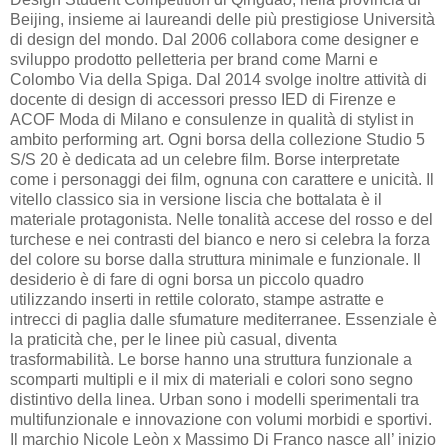
Beijing, insieme ai laureandi delle più prestigiose Università
di design del mondo. Dal 2006 collabora come designer e
sviluppo prodotto pelletteria per brand come Marni e
Colombo Via della Spiga. Dal 2014 svolge inoltre attività di
docente di design di accessori presso IED di Firenze e
ACOF Moda di Milano e consulenze in qualità di stylist in
ambito performing art. Ogni borsa della collezione Studio 5
S/S 20 è dedicata ad un celebre film. Borse interpretate
come i personaggi dei film, ognuna con carattere e unicità. Il
vitello classico sia in versione liscia che bottalata è il
materiale protagonista. Nelle tonalità accese del rosso e del
turchese e nei contrasti del bianco e nero si celebra la forza
del colore su borse dalla struttura minimale e funzionale. Il
desiderio è di fare di ogni borsa un piccolo quadro
utilizzando inserti in rettile colorato, stampe astratte e
intrecci di paglia dalle sfumature mediterranee. Essenziale è
la praticità che, per le linee più casual, diventa
trasformabilità. Le borse hanno una struttura funzionale a
scomparti multipli e il mix di materiali e colori sono segno
distintivo della linea. Urban sono i modelli sperimentali tra
multifunzionale e innovazione con volumi morbidi e sportivi.
Il marchio Nicole Leòn x Massimo Di Franco nasce all’ inizio