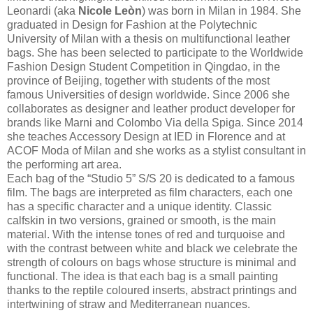
Leonardi (aka
Nicole Leòn
) was born in Milan in 1984. She
graduated in Design for Fashion at the Polytechnic
University of Milan with a thesis on multifunctional leather
bags. She has been selected to participate to the Worldwide
Fashion Design Student Competition in Qingdao, in the
province of Beijing, together with students of the most
famous Universities of design worldwide. Since 2006 she
collaborates as designer and leather product developer for
brands like Marni and Colombo Via della Spiga. Since 2014
she teaches Accessory Design at IED in Florence and at
ACOF Moda of Milan and she works as a stylist consultant in
the performing art area.
Each bag of the “Studio 5” S/S 20 is dedicated to a famous
film. The bags are interpreted as film characters, each one
has a specific character and a unique identity. Classic
calfskin in two versions, grained or smooth, is the main
material. With the intense tones of red and turquoise and
with the contrast between white and black we celebrate the
strength of colours on bags whose structure is minimal and
functional. The idea is that each bag is a small painting
thanks to the reptile coloured inserts, abstract printings and
intertwining of straw and Mediterranean nuances.