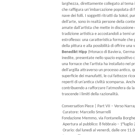
larghezza, direttamente collegato al tema ic
che raffigura un’imbarcazione popolata di fi
nave dei folli. I soggetti ritratti da Sokol, p
dell’arte, sono in realtà persone della co
amate dall'artista che mette in discussione 
tradizione artistica e accostandoli a temi ur
estroflesso: una caratteristica formale che p
della pittura e alla possibilità di offrire una
Benedikt Hipp
(Monaco di Baviera, German
inedite, presentate nello spazio espositivo 
una fornace che l’artista ha installato nel p
dell’argilla attraverso un processo antico, q
superficie dei manufatti, le cui fattezze ric
reperti di un’antica civiltà scomparsa. Anche
contribuendo a rafforzare l’atmosfera da l
trascende i limiti della razionalità.
Conversation Piece | Part VII – Verso Narr
Curatore: Marcello Smarrelli
Fondazione Memmo, via Fontanella Borgh
Apertura al pubblico: 8 febbraio – 1°luglio
Orario: dal lunedì al venerdì, dalle ore 11.