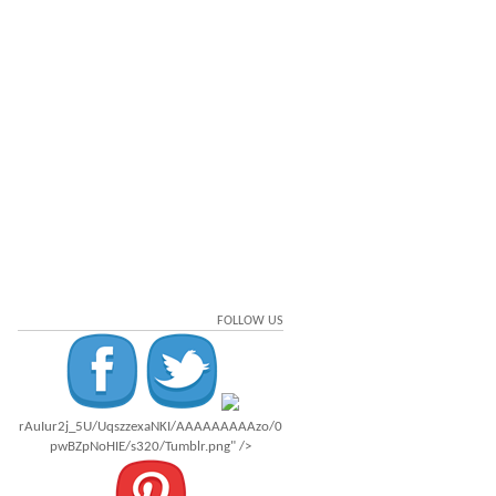
FOLLOW US
rAuIur2j_5U/UqszzexaNKI/AAAAAAAAAzo/0
pwBZpNoHIE/s320/Tumblr.png" />