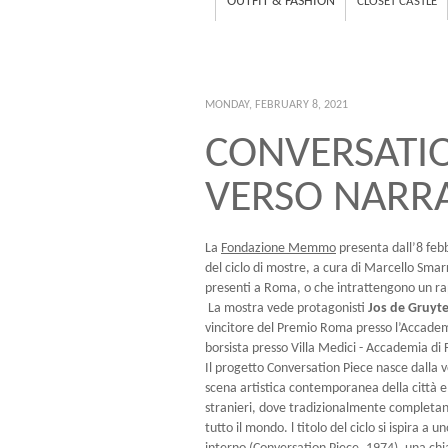
OUTFIT & FASHION
CLOSET CASTLE
MONDAY, FEBRUARY 8, 2021
CONVERSATION
VERSO NARR
La
Fondazione Memmo
presenta dall’8 fe
del ciclo di mostre, a cura di Marcello Smarr
presenti a Roma, o che intrattengono un rap
La mostra vede protagonisti
Jos de Gruyt
vincitore del Premio Roma presso l’Accade
borsista presso Villa Medici - Accademia di
Il progetto Conversation Piece nasce dall
scena artistica contemporanea della città e, i
stranieri, dove tradizionalmente completano
tutto il mondo. l titolo del ciclo si ispira a