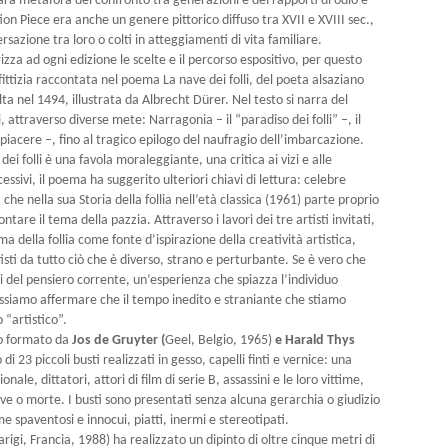
ara metafora del confronto tra generazioni e dei rapporti di odio e
 Piece era anche un genere pittorico diffuso tra XVII e XVIII sec.,
rsazione tra loro o colti in atteggiamenti di vita familiare.
izza ad ogni edizione le scelte e il percorso espositivo, per questo
 fittizia raccontata nel poema La nave dei folli, del poeta alsaziano
ta nel 1494, illustrata da Albrecht Dürer. Nel testo si narra del
i, attraverso diverse mete: Narragonia – il “paradiso dei folli” –, il
iacere –, fino al tragico epilogo del naufragio dell’imbarcazione.
ei folli è una favola moraleggiante, una critica ai vizi e alle
ssivi, il poema ha suggerito ulteriori chiavi di lettura: celebre
che nella sua Storia della follia nell’età classica (1961) parte proprio
ntare il tema della pazzia. Attraverso i lavori dei tre artisti invitati,
 della follia come fonte d’ispirazione della creatività artistica,
tisti da tutto ciò che è diverso, strano e perturbante. Se è vero che
ni del pensiero corrente, un’esperienza che spiazza l’individuo
possiamo affermare che il tempo inedito e straniante che stiamo
 “artistico”.
uo formato da
Jos de Gruyter (
Geel, Belgio, 1965)
e Harald Thys
 di 23 piccoli busti realizzati in gesso, capelli finti e vernice: una
nale, dittatori, attori di film di serie B, assassini e le loro vittime,
vive o morte. I busti sono presentati senza alcuna gerarchia o giudizio
me spaventosi e innocui, piatti, inermi e stereotipati.
arigi, Francia, 1988) ha realizzato un dipinto di oltre cinque metri di