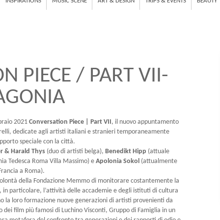
INSPIRATIONS
MUSIC SCENE
ART & DESIGN
TRIPS & EVENTS
BEAUTY
 PIECE / PART VII-
AGONIA
bbraio 2021
Conversation Piece | Part VII
, il nuovo appuntamento
elli, dedicate agli artisti italiani e stranieri temporaneamente
porto speciale con la città.
er & Harald Thys
(duo di artisti belga),
Benedikt Hipp
(attuale
mia Tedesca Roma Villa Massimo) e
Apolonia Sokol
(attualmente
 Francia a Roma).
a volontà della Fondazione Memmo di monitorare costantemente la
n particolare, l’attività delle accademie e degli istituti di cultura
 la loro formazione nuove generazioni di artisti provenienti da
 uno dei film più famosi di Luchino Visconti, Gruppo di Famiglia in un