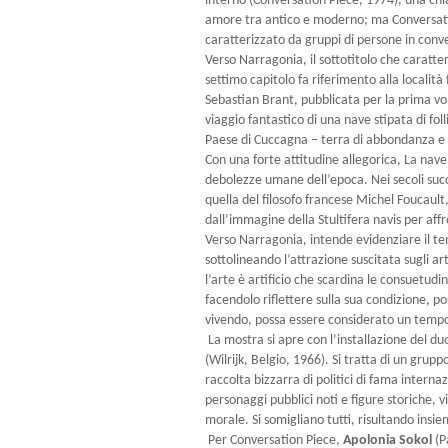
interno (Conversation Piece, 1974), una chi
amore tra antico e moderno; ma Conversation
caratterizzato da gruppi di persone in conve
Verso Narragonia, il sottotitolo che caratter
settimo capitolo fa riferimento alla località
Sebastian Brant, pubblicata per la prima vol
viaggio fantastico di una nave stipata di foll
Paese di Cuccagna – terra di abbondanza e p
Con una forte attitudine allegorica, La nave d
debolezze umane dell’epoca. Nei secoli succe
quella del filosofo francese Michel Foucault, 
dall’immagine della Stultifera navis per affro
Verso Narragonia, intende evidenziare il tema
sottolineando l’attrazione suscitata sugli ar
l’arte è artificio che scardina le consuetudi
facendolo riflettere sulla sua condizione, 
vivendo, possa essere considerato un tempo
La mostra si apre con l’installazione del d
(Wilrijk, Belgio, 1966). Si tratta di un gruppo
raccolta bizzarra di politici di fama internazio
personaggi pubblici noti e figure storiche, 
morale. Si somigliano tutti, risultando insie
Per Conversation Piece,
Apolonia Sokol
(P