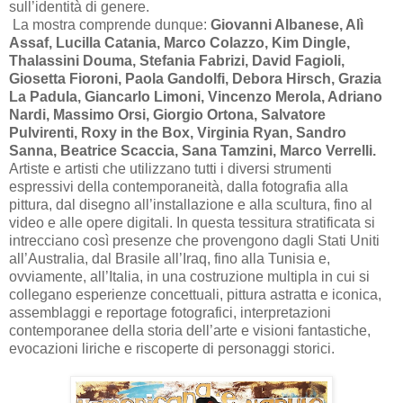
sull’identità di genere.
La mostra comprende dunque:
Giovanni Albanese, Alì
Assaf, Lucilla Catania, Marco Colazzo, Kim Dingle,
Thalassini Douma, Stefania Fabrizi, David Fagioli,
Giosetta Fioroni, Paola Gandolfi, Debora Hirsch, Grazia
La Padula, Giancarlo Limoni, Vincenzo Merola, Adriano
Nardi, Massimo Orsi, Giorgio Ortona, Salvatore
Pulvirenti, Roxy in the Box, Virginia Ryan, Sandro
Sanna, Beatrice Scaccia, Sana Tamzini, Marco Verrelli.
Artiste e artisti che utilizzano tutti i diversi strumenti
espressivi della contemporaneità, dalla fotografia alla
pittura, dal disegno all’installazione e alla scultura, fino al
video e alle opere digitali. In questa tessitura stratificata si
intrecciano così presenze che provengono dagli Stati Uniti
all’Australia, dal Brasile all’Iraq, fino alla Tunisia e,
ovviamente, all’Italia, in una costruzione multipla in cui si
collegano esperienze concettuali, pittura astratta e iconica,
assemblaggi e reportage fotografici, interpretazioni
contemporanee della storia dell’arte e visioni fantastiche,
evocazioni liriche e riscoperte di personaggi storici.