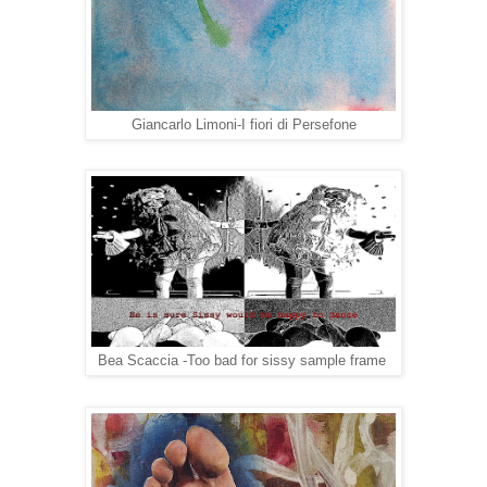
Giancarlo Limoni-I fiori di Persefone
Bea Scaccia -Too bad for sissy sample frame