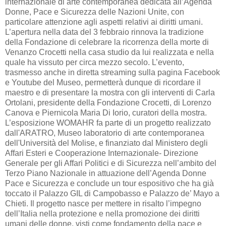
internazionale di arte contemporanea dedicata all’Agenda
Donne, Pace e Sicurezza delle Nazioni Unite, con
particolare attenzione agli aspetti relativi ai diritti umani.
L’apertura nella data del 3 febbraio rinnova la tradizione
della Fondazione di celebrare la ricorrenza della morte di
Venanzo Crocetti nella casa studio da lui realizzata e nella
quale ha vissuto per circa mezzo secolo. L’evento,
trasmesso anche in diretta streaming sulla pagina Facebook
e Youtube del Museo, permetterà dunque di ricordare il
maestro e di presentare la mostra con gli interventi di Carla
Ortolani, presidente della Fondazione Crocetti, di Lorenzo
Canova e Piernicola Maria Di Iorio, curatori della mostra.
L’esposizione WOMAHR fa parte di un progetto realizzato
dall'ARATRO, Museo laboratorio di arte contemporanea
dell'Università del Molise, e finanziato dal Ministero degli
Affari Esteri e Cooperazione Internazionale- Direzione
Generale per gli Affari Politici e di Sicurezza nell’ambito del
Terzo Piano Nazionale in attuazione dell’Agenda Donne
Pace e Sicurezza e conclude un tour espositivo che ha già
toccato il Palazzo GIL di Campobasso e Palazzo de’ Mayo a
Chieti. Il progetto nasce per mettere in risalto l’impegno
dell’Italia nella protezione e nella promozione dei diritti
umani delle donne, visti come fondamento della pace e