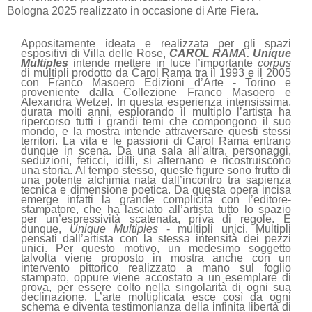
Bologna 2025 realizzato in occasione di Arte Fiera.
Appositamente ideata e realizzata per gli spazi
espositivi di Villa delle Rose,
CAROL RAMA. Unique
Multiples
intende mettere in luce l’importante
corpus
di multipli prodotto da Carol Rama tra il 1993 e il 2005
con Franco Masoero Edizioni d’Arte - Torino e
proveniente dalla Collezione Franco Masoero e
Alexandra Wetzel. In questa esperienza intensissima,
durata molti anni, esplorando il multiplo l’artista ha
ripercorso tutti i grandi temi che compongono il suo
mondo, e la mostra intende attraversare questi stessi
territori. La vita e le passioni di Carol Rama entrano
dunque in scena. Da una sala all’altra, personaggi,
seduzioni, feticci, idilli, si alternano e ricostruiscono
una storia. Al tempo stesso, queste figure sono frutto di
una potente alchimia nata dall’incontro tra sapienza
tecnica e dimensione poetica. Da questa opera incisa
emerge infatti la grande complicità con l’editore-
stampatore, che ha lasciato all’artista tutto lo spazio
per un’espressività scatenata, priva di regole. E
dunque,
Unique Multiples
- multipli unici. Multipli
pensati dall’artista con la stessa intensità dei pezzi
unici. Per questo motivo, un medesimo soggetto
talvolta viene proposto in mostra anche con un
intervento pittorico realizzato a mano sul foglio
stampato, oppure viene accostato a un esemplare di
prova, per essere colto nella singolarità di ogni sua
declinazione. L’arte moltiplicata esce così da ogni
schema e diventa testimonianza della infinita libertà di