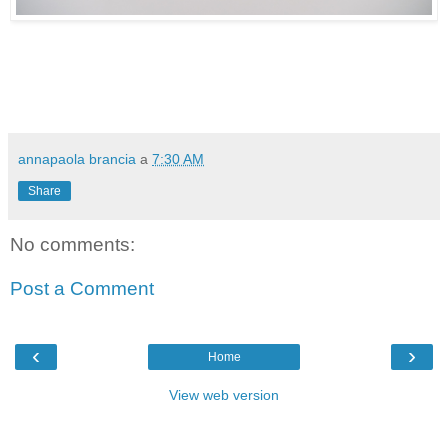
annapaola brancia
a
7:30 AM
Share
No comments:
Post a Comment
‹
›
Home
View web version