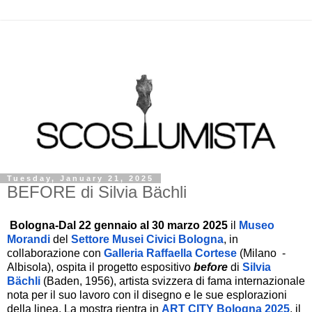
Tuesday, January 21, 2025
BEFORE di Silvia Bächli
Bologna-Dal 22 gennaio al 30 marzo 2025
il
Museo
Morandi
del
Settore Musei Civici Bologna
, in
collaborazione con
Galleria Raffaella Cortese
(Milano
-
Albisola),
ospita
il progetto espositivo
before
di
Silvia
Bächli
(Baden, 1956)
,
artista svizzera di fama internazionale
nota per il suo lavoro con il disegno e le sue esplorazioni
della linea.
La mostra rientra in
ART CITY Bologna 2025
,
il