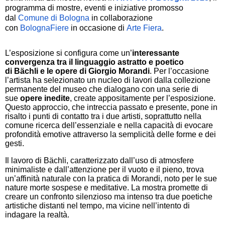
programma di mostre, eventi e iniziative promosso
dal
Comune di Bologna
in collaborazione
con
BolognaFiere
in occasione di
Arte Fiera
.
L’esposizione si configura come un’
interessante
convergenza tra il linguaggio astratto e poetico
di
Bächli
e le
opere di Giorgio Morandi
. Per l’occasio
ne
l’artista
ha selezionato un nucleo di lavori dalla collezione
permanente del museo che dialogano con u
na serie di
sue
opere inedite
, create appositamente per l’esposizione.
Questo approccio, che intreccia passato e presente, pone in
risalto i punti di contatto tra i due artisti, soprattutto nella
comune ricerca dell’essenziale e nella capacità di evocare
profondità emotive attraverso la semplicità delle forme e dei
gesti.
Il lavoro di Bächli, caratterizzato dall’uso di atmosfere
minimaliste e dall’attenzione per il vuoto e il pieno, trova
un’affinità naturale con la pratica di Morandi, noto per le sue
nature morte sospese e meditative. La mostra promette di
creare un confronto silenzioso ma intenso tra due poetiche
artistiche distanti nel tempo, ma vicine nell’intento di
indagare la realtà.