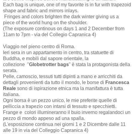
Each bag is unique, one of my favorite is in fur with trapezoid
shape and fabric and mirrors inlays.
Fringes and colors brighten the dark winter giving us a
piece of the world hung on the shoulder.
(The exposure continous on days 1 and 2 December from
11am to 7pm - via del Collegio Capranica 4)
Viaggio nel pieno centro di Roma.
Ieri sera in un appartamento in centro, tra statuette di
Buddha, e mobili dal sapore orientale, la
collezione "
Globetrotter bags
" è stata la protagonista della
serata.
Pelle, camoscio, tessuti tutti dipinti a mano e arricchiti da
dettagli provenienti da tutto il mondo, le borse di
Francesca
Reale
sono di ispirazione etnica ma la manifattura è tutta
italiana.
Ogni borsa è un pezzo unico, le mie preferite quelle di
pelliccia a trapezio con intarsi di tessuto e specchietti.
Frange e colori illumineranno il buio inverno regalandoci un
pezzo di mondo appeso ad una spalla.
(L'esposizione continua nei giorni 1 e 2 Dicembre dalle 11
alle 19 in via del Colleggio Capranica 4)