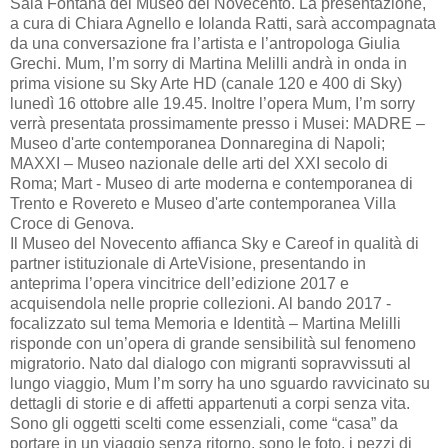
Sala Fontana del Museo del Novecento. La presentazione,
a cura di Chiara Agnello e Iolanda Ratti, sarà accompagnata
da una conversazione fra l’artista e l’antropologa Giulia
Grechi. Mum, I’m sorry di Martina Melilli andrà in onda in
prima visione su Sky Arte HD (canale 120 e 400 di Sky)
lunedì 16 ottobre alle 19.45. Inoltre l’opera Mum, I’m sorry
verrà presentata prossimamente presso i Musei: MADRE –
Museo d'arte contemporanea Donnaregina di Napoli;
MAXXI – Museo nazionale delle arti del XXI secolo di
Roma; Mart - Museo di arte moderna e contemporanea di
Trento e Rovereto e Museo d'arte contemporanea Villa
Croce di Genova.
Il Museo del Novecento affianca Sky e Careof in qualità di
partner istituzionale di ArteVisione, presentando in
anteprima l’opera vincitrice dell’edizione 2017 e
acquisendola nelle proprie collezioni. Al bando 2017 -
focalizzato sul tema Memoria e Identità – Martina Melilli
risponde con un’opera di grande sensibilità sul fenomeno
migratorio. Nato dal dialogo con migranti sopravvissuti al
lungo viaggio, Mum I’m sorry ha uno sguardo ravvicinato su
dettagli di storie e di affetti appartenuti a corpi senza vita.
Sono gli oggetti scelti come essenziali, come “casa” da
portare in un viaggio senza ritorno, sono le foto, i pezzi di