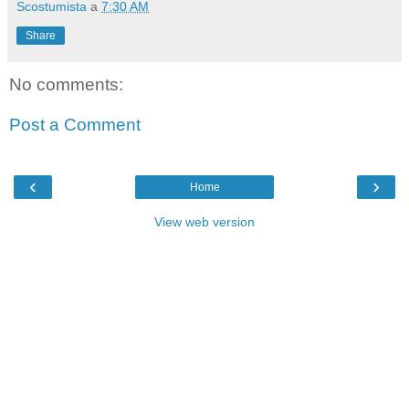
Scostumista
a
7:30 AM
Share
No comments:
Post a Comment
‹
›
Home
View web version