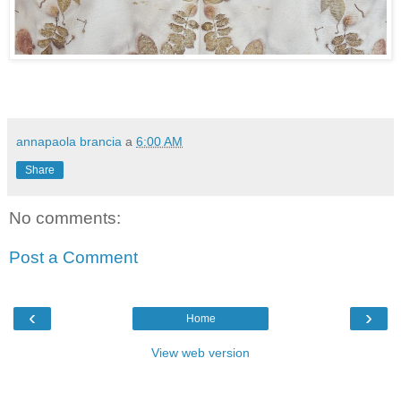
annapaola brancia
a
6:00 AM
Share
No comments:
Post a Comment
‹
›
Home
View web version