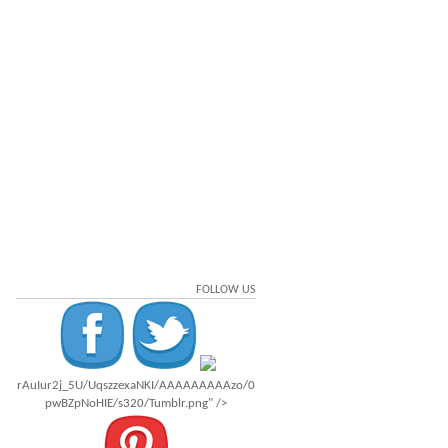
FOLLOW US
rAuIur2j_5U/UqszzexaNKI/AAAAAAAAAzo/0
pwBZpNoHIE/s320/Tumblr.png" />