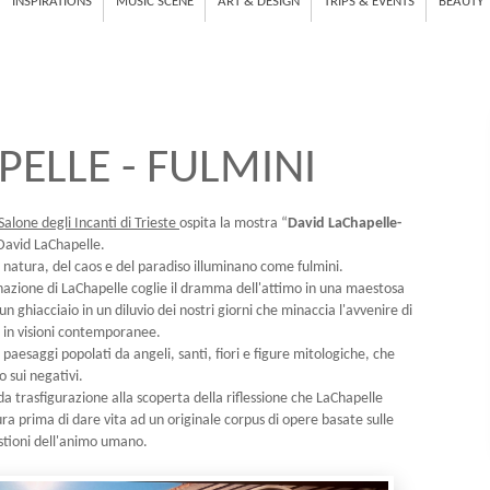
INSPIRATIONS
MUSIC SCENE
ART & DESIGN
TRIPS & EVENTS
BEAUTY
PELLE - FULMINI
Salone degli Incanti di Trieste
ospita la mostra “
David LaChapelle-
 David LaChapelle.
a natura, del caos e del paradiso illuminano come fulmini.
nazione di LaChapelle coglie il dramma dell'attimo in una maestosa
 ghiacciaio in un diluvio dei nostri giorni che minaccia l'avvenire di
te in visioni contemporanee.
paesaggi popolati da angeli, santi, fiori e figure mitologiche, che
 sui negativi.
 trasfigurazione alla scoperta della riflessione che LaChapelle
ra prima di dare vita ad un originale corpus di opere basate sulle
estioni dell'animo umano.