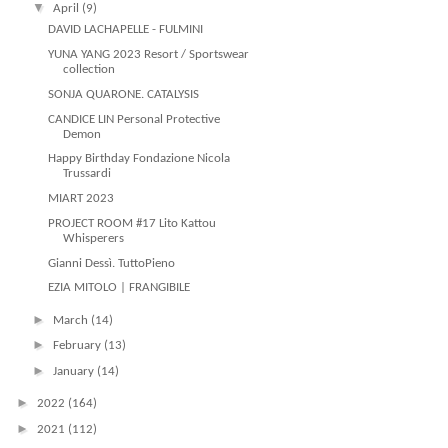
▼
April
(9)
DAVID LACHAPELLE - FULMINI
YUNA YANG 2023 Resort / Sportswear
collection
SONJA QUARONE. CATALYSIS
CANDICE LIN Personal Protective
Demon
Happy Birthday Fondazione Nicola
Trussardi
MIART 2023
PROJECT ROOM #17 Lito Kattou
Whisperers
Gianni Dessì. TuttoPieno
EZIA MITOLO | FRANGIBILE
►
March
(14)
►
February
(13)
►
January
(14)
►
2022
(164)
►
2021
(112)