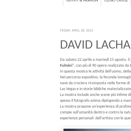
OUTFIT & FASHION
CLOSET CASTLE
FRIDAY, APRIL 28, 2023
DAVID LACHA
Da sabato 22 aprile a martedì 15 agosto, il
Fulmini
”, con più di 90 opere realizzate da
In questa mostra le attività dell'uomo, dell
Nel percorso espositivo, la feconda immagi
nave da crociera ricomposta nelle forme di un
Las Vegas e in storie bibliche materializza
La mostra include anche scene più intime di 
spesso il fotografo anima dipingendo a mano
La mostra propone un'esperienza di profonda
compie sull'umanità dentro e contro la natu
esperienze personali dell'artista con le qu