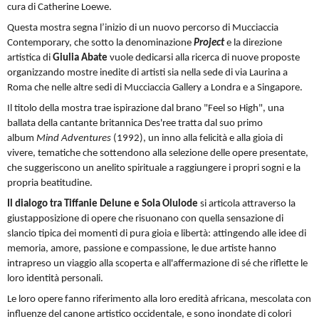
cura di Catherine Loewe.
Questa mostra segna l’inizio di un nuovo percorso di Mucciaccia
Contemporary, che sotto la denominazione
Project
e la direzione
artistica di
Giulia Abate
vuole dedicarsi alla ricerca di nuove proposte
organizzando mostre inedite di artisti sia nella sede di via Laurina a
Roma che nelle altre sedi di Mucciaccia Gallery a Londra e a Singapore.
Il titolo della mostra trae ispirazione dal brano "Feel so High", una
ballata della cantante britannica Des'ree tratta dal suo primo
album
Mind Adventures
(1992), un inno alla felicità e alla gioia di
vivere, tematiche che sottendono alla selezione delle opere presentate,
che suggeriscono un anelito spirituale a raggiungere i propri sogni e la
propria beatitudine.
Il dialogo tra Tiffanie Delune e Sola Olulode
si articola attraverso la
giustapposizione di opere che risuonano con quella sensazione di
slancio tipica dei momenti di pura gioia e libertà: attingendo alle idee di
memoria, amore, passione e compassione, le due artiste hanno
intrapreso un viaggio alla scoperta e all'affermazione di sé che riflette le
loro identità personali.
Le loro opere fanno riferimento alla loro eredità africana, mescolata con
influenze del canone artistico occidentale, e sono inondate di colori