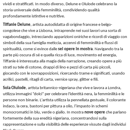
vividi e stratificati. In modo diverso, Delune e Olulode celebrano la
storia universale della femminilità, condividendo qualità
profondamente istintive e nutritive.
Tiffanie Delune
, artista autodidatta di origine francese e belgo-
congolese che vive a Lisbona, intraprende nei suoi lavori una sorta di
vagabondaggio, intrecciando apparizioni oniriche e ricordi di viaggio con
simboli della sua famiglia meticcia, accenni di femminilità e flussi di
spiritualità, come si evince dalle
sei opere in mostra
. Navigando tra la
parte più oscura di sé e quella ricca di luce, movimento ed energia,
Tiffanie è interessata alla magia della narrazione, creando opere a più
strati su tele di cotone, drappi di lino e pezzi di carta più piccoli,
giocando con le sovrapposizioni, ricercando trame e significati, usando
acrilici, pastelli, ritagli di carta, vernice spray, glitter e fili.
Sola Olulode
, artista britannico-nigeriana che vive e lavora a Londra,
utilizza immagini “dolci” per celebrare l'identità nera, la femminilità e le
persone non binarie. L'artista utilizza la pennellata gestuale, il colorante
indaco, la cera, bastoni per pittura a olio, l’impasto in schemi
monocromatici in blu, verde o giallo. In mostra
nove opere
che parlano
fortemente della sua eredità nigeriana, concentrandosi sulla
rappresentazione e sulla visibilità delle esperienze vissute dagli individui