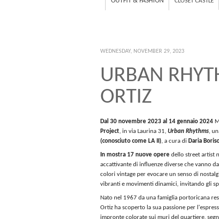
OUTFIT & FASHION
CLOSET CASTLE
WEDNESDAY, NOVEMBER 29, 2023
URBAN RHYTH
ORTIZ
Dal 30 novembre 2023 al 14 gennaio 2024
Mu
Project
, in via Laurina 31,
Urban Rhythms
, u
(conosciuto come LA II)
, a cura di
Daria Boris
In mostra 17 nuove opere
dello street artist
accattivante di influenze diverse che vanno dal
colori vintage per evocare un senso di nostalgi
vibranti e movimenti dinamici, invitando gli spe
Nato nel 1967 da una famiglia portoricana res
Ortiz ha scoperto la sua passione per l'espressio
impronte colorate sui muri del quartiere, segn