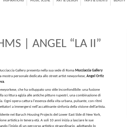
INSPIRATIONS
MUSIC SCENE
ART & DESIGN
TRIPS & EVENTS
BEAUTY
MS | ANGEL “LA II”
cciaccia Gallery presenta nella sua sede di Roma
Mucciaccia Gallery
na mostra personale dedicata allo street artist newyorkese,
Angel Ortiz
ova
.
 newyorkese, che ha sviluppato uno stile inconfondibile: una fusione
la scrittura egizia alle antiche pitture rupestri, una combinazione di
a. Ogni opera cattura l'essenza della vita urbana, pulsante, con ritmi
ttatori a immergersi nell'accattivante sinfonia della visione dell’artista.
idente nei Baruch Housing Projects del Lower East Side di New York,
ne artistica in tenera età. A soli 10 anni inizia a lasciare le sue
ando l'inizio di un percorso artistico straordinario, adottando lo