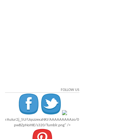
FOLLOW US
rAuIur2j_5U/UqszzexaNKI/AAAAAAAAAzo/0
pwBZpNoHIE/s320/Tumblr.png" />