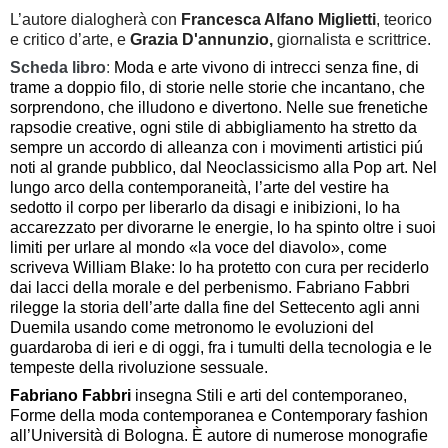
L’autore dialogherà con
Francesca Alfano Miglietti
, teorico
e critico d’arte, e
Grazia D'annunzio,
giornalista e scrittrice.
Scheda libro
:
Moda e arte vivono di intrecci senza fine, di
trame a doppio filo, di storie nelle storie che incantano, che
sorprendono, che illudono e divertono. Nelle sue frenetiche
rapsodie creative, ogni stile di abbigliamento ha stretto da
sempre un accordo di alleanza con i movimenti artistici piú
noti al grande pubblico, dal Neoclassicismo alla Pop art. Nel
lungo arco della contemporaneità, l’arte del vestire ha
sedotto il corpo per liberarlo da disagi e inibizioni, lo ha
accarezzato per divorarne le energie, lo ha spinto oltre i suoi
limiti per urlare al mondo «la voce del diavolo», come
scriveva William Blake: lo ha protetto con cura per reciderlo
dai lacci della morale e del perbenismo. Fabriano Fabbri
rilegge la storia dell’arte dalla fine del Settecento agli anni
Duemila usando come metronomo le evoluzioni del
guardaroba di ieri e di oggi, fra i tumulti della tecnologia e le
tempeste della rivoluzione sessuale.
Fabriano Fabbri
insegna Stili e arti del contemporaneo,
Forme della moda contemporanea e Contemporary fashion
all’Università di Bologna. È autore di numerose monografie