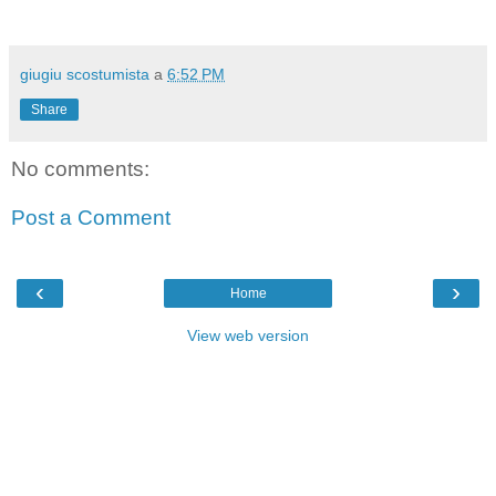
giugiu scostumista
a
6:52 PM
Share
No comments:
Post a Comment
‹
›
Home
View web version