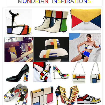
M
O
N
D
R
I
A
N
I
N
S
P
I
R
A
T
I
O
N
S