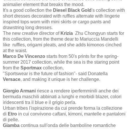
animalier element that breaks the mood.
It's a good collection the
Diesel Black Gold
's collection with
short dresses decorated with ruffles alternate with lingerie
inspired tops worn with mini skirts or cargo pants and
drawstring long dresses.
The new creative director of
Krizia
Zhu Chongyun starts for
this collection, from the theme dear to Mariuccia Mandelli
like ruffles, origami pleats, and she adds kimonos cinched
at the waist.
Marco De Vincenzo
starts from 50's prints for the spring-
summer 2017 collection, while the sea is the staring point
from the
Sportmax
collection,
"Sportswear is the future of fashion"- said Donatella
Versace
, and making it unique is her challenge.
Giorgio Armani
riesce a rendere iperfemminili anche dei
bermuda maschili abbinati a lunghi e morbidi blazer, colori
iridescenti tra il blue e il grigio perla.
Urban tribes l'ispirazione da cui prende forma la collezione
di
Etro
in cui convivono caftani, kimoni, mantelle e pantaloni
di pelle.
Giamba
continua sull'onda delle bamboline romantiche