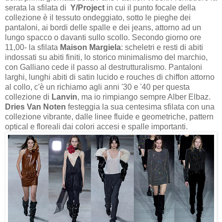
serata la sfilata di
Y/Project
in cui il punto focale della
collezione è il tessuto ondeggiato, sotto le pieghe dei
pantaloni, ai bordi delle spalle e dei jeans, attorno ad un
lungo spacco o davanti sullo scollo. Secondo giorno ore
11,00- la sfilata
Maison Margiela
: scheletri e resti di abiti
indossati su abiti finiti, lo storico minimalismo del marchio,
con Galliano cede il passo al destrutturalismo. Pantaloni
larghi, lunghi abiti di satin lucido e rouches di chiffon attorno
al collo, c'è un richiamo agli anni '30 e '40 per questa
collezione di
Lanvin
, ma io rimpiango sempre Alber Elbaz.
Dries Van Noten
festeggia la sua centesima sfilata con una
collezione vibrante, dalle linee fluide e geometriche, pattern
optical e floreali dai colori accesi e spalle importanti.