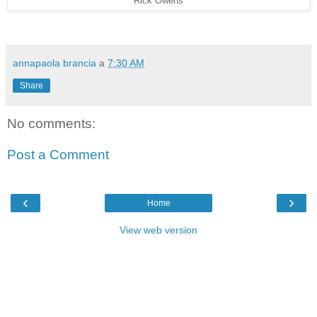
Rick Owens
annapaola brancia
a
7:30 AM
Share
No comments:
Post a Comment
‹
›
Home
View web version