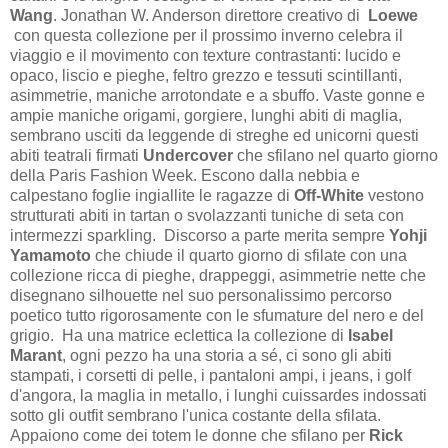
Wang
. Jonathan W. Anderson direttore creativo di
Loewe
con questa collezione per il prossimo inverno
celebra il
viaggio e il movimento con texture contrastanti: lucido e
opaco, liscio e pieghe, feltro grezzo e tessuti scintillanti,
asimmetrie, maniche arrotondate e a sbuffo. Vaste gonne e
ampie maniche origami, gorgiere, lunghi abiti di maglia,
sembrano usciti da leggende di streghe ed unicorni questi
abiti teatrali firmati
Undercover
che sfilano nel quarto giorno
della Paris Fashion Week. Escono dalla nebbia e
calpestano foglie ingiallite le ragazze di
Off-White
vestono
strutturati abiti in tartan o svolazzanti tuniche di seta con
intermezzi sparkling. Discorso a parte merita sempre
Yohji
Yamamoto
che chiude il quarto giorno di sfilate con una
collezione ricca di pieghe, drappeggi, asimmetrie nette che
disegnano silhouette nel suo personalissimo percorso
poetico tutto rigorosamente con le sfumature del nero e del
grigio. Ha una matrice eclettica la collezione di
Isabel
Marant
, ogni pezzo ha una storia a sé, ci sono gli abiti
stampati, i corsetti di pelle, i pantaloni ampi, i jeans, i golf
d'angora, la maglia in metallo, i lunghi cuissardes indossati
sotto gli outfit sembrano l'unica costante della sfilata.
Appaiono come dei totem le donne che sfilano per
Rick