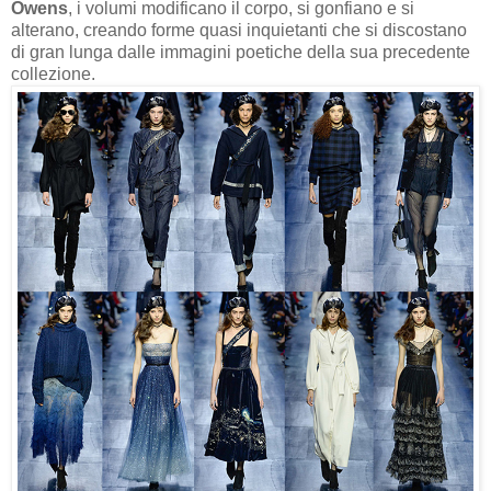
Owens
, i volumi modificano il corpo, si gonfiano e si
alterano, creando forme quasi inquietanti che si discostano
di gran lunga dalle immagini poetiche della sua precedente
collezione.