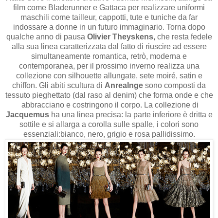
film come Bladerunner e Gattaca per realizzare uniformi
maschili come tailleur, cappotti, tute e tuniche da far
indossare a donne in un futuro immaginario. Torna dopo
qualche anno di pausa
Olivier Theyskens,
che resta fedele
alla sua linea caratterizzata dal fatto di riuscire ad essere
simultaneamente romantica, retrò, moderna e
contemporanea, per il prossimo inverno realizza una
collezione con silhouette allungate, sete moiré, satin e
chiffon. Gli abiti scultura di
Anrealnge
sono composti da
tessuto pieghettato
(dal raso al denim)
che forma onde e che
abbracciano e costringono il corpo. La collezione di
Jacquemus
ha una linea precisa: la parte inferiore è dritta e
sottile e si allarga a corolla sulle spalle, i colori sono
essenziali:bianco, nero, grigio e rosa pallidissimo.