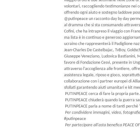
viaggio di oltre due settimane nelle zone di
volontari, raccogliendo testimonianze nei ce
offrendo ogni aiuto e sostegno laddove possi
@putinpeace un racconto day by day permetten
al dramma che si sta consumando attraverso
Cofini, che ha intrapreso il viaggio con Fra
ma lista è in continuo e generoso aggiornam
ucraino che rappresenterà il Padiglione nazi
Jean-Charles De Castelbajac, TvBoy, Goldsch
Giuseppe Veneziano, Ludovica Bastianini, Me
favore di Fondazione Cesvi, presente in Ung
attraverso l’accoglienza alle frontiere, offre
assistenza legale, riposo e gioco, soprattut
collaborazione con i partner europei di Alli
sfollati garantendo aiuti umanitari e kit me
PUTINPEACE cerca di fare la propria parte
PUTINPEACE chiuderà quando la guerra sarà 
PUTINPEACE parla a nome di tanti perché
Per condividere immagini, video, fotografie
#putinpeace
Per partecipare all'asta benefica PEACE OF 