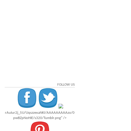
FOLLOW US
rAuIur2j_5U/UqszzexaNKI/AAAAAAAAAzo/0
pwBZpNoHIE/s320/Tumblr.png" />