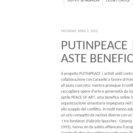
OUTFIT & FASHION
CLOSET CASTLE
SATURDAY, APRIL 2, 2022
PUTINPEACE |
ASTE BENEFI
Il progetto PUTINPEACE | artisti uniti contr
collaborazione con Catawiki a favore di Fond
all'aiuto concreto: mentre prosegue il conf
raccogliere opere d'arte e generosità da tut
aprile PEACE OF ART, asta benefica online i
organizzazione umanitaria impegnata nell'ass
allo scoppio del conflitto, in molti hanno ade
un urlo compatto da nazioni diverse con un’
I tre fondatori (Fabrizio Spucches - Catani
1993), hanno sin da subito affiancato il pro