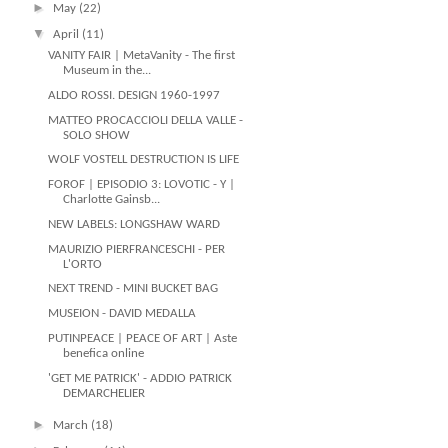
►
May
(22)
▼
April
(11)
VANITY FAIR | MetaVanity - The first
Museum in the...
ALDO ROSSI. DESIGN 1960-1997
MATTEO PROCACCIOLI DELLA VALLE -
SOLO SHOW
WOLF VOSTELL DESTRUCTION IS LIFE
FOROF | EPISODIO 3: LOVOTIC - Y |
Charlotte Gainsb...
NEW LABELS: LONGSHAW WARD
MAURIZIO PIERFRANCESCHI - PER
L'ORTO
NEXT TREND - MINI BUCKET BAG
MUSEION - DAVID MEDALLA
PUTINPEACE | PEACE OF ART | Aste
benefica online
'GET ME PATRICK' - ADDIO PATRICK
DEMARCHELIER
►
March
(18)