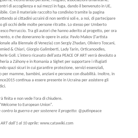
 guerra, incontrando persone, rifugiati, associazioni umanitarie,
ntri di accoglienza e sui mezzi in fuga, dando il benvenuto in UE,
bile. Con il materiale raccolto ha condiviso tramite la pagina
do ai cittadini ucraini di non sentirsi soli e, a noi, di partecipare
 gli occhi delle molte persone ritratte. Lo stesso per Umberto
ncesco Perruccio. Tra gli autori che hanno aderito al progetto, per ora
ento, e che doneranno le opere in asta: Pavlo Makov (l'artista
onale alla Biennale di Venezia) con Sergiy Zhadan, Oliviero Toscani,
mied & Chiari, Giorgio Galimberti, Lady Tarin, Orticanoodles,
rle Goll. L'intero ricavato dell'asta PEACE OF ART verrà devoluto a
heria a Záhony e in Romania a Sighet per supportare i rifugiati
ndo spazi sicuri in cui garantire protezione, servizi essenziali,
to per mamme, bambini, anziani e persone con disabilità. Inoltre, in
ance2015 continua a essere presente in Ucraina per assistere gli
dici.
.
finita e non vede l’ora di chiudere.
 “Welcome to European Union”.
 contro la guerra e per sostenere il progetto
: @putinpeace
ART dall'1 al 10 aprile:
www.catawiki.com