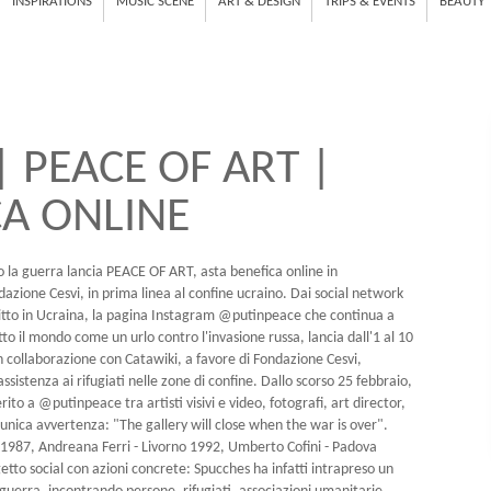
INSPIRATIONS
MUSIC SCENE
ART & DESIGN
TRIPS & EVENTS
BEAUTY
 PEACE OF ART |
CA ONLINE
o la guerra lancia PEACE OF ART, asta benefica online in
azione Cesvi, in prima linea al confine ucraino. Dai social network
litto in Ucraina, la pagina Instagram @putinpeace che continua a
to il mondo come un urlo contro l'invasione russa, lancia dall'1 al 10
n collaborazione con Catawiki, a favore di Fondazione Cesvi,
istenza ai rifugiati nelle zone di confine. Dallo scorso 25 febbraio,
rito a @putinpeace tra artisti visivi e video, fotografi, art director,
unica avvertenza: "The gallery will close when the war is over".
a 1987, Andreana Ferri - Livorno 1992, Umberto Cofini - Padova
getto social con azioni concrete: Spucches ha infatti intrapreso un