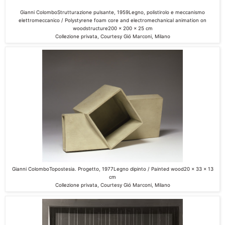
Gianni Colombo
Strutturazione pulsante
, 1959
Legno, polistirolo e meccanismo
elettromeccanico / Polystyrene foam
core and electromechanical animation on
wood
structure
200 x 200 x 25 cm
Collezione privata, Courtesy Gió Marconi, Milano
Gianni Colombo
Topostesia. Progetto
, 1977
Legn
o dipinto / Painted wood
20 x 33 x 13
cm
Collezione privata, Courtesy Gió Marconi, Milano