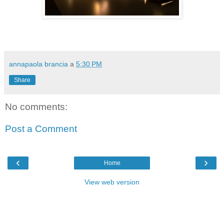
annapaola brancia
a
5:30 PM
Share
No comments:
Post a Comment
‹
›
Home
View web version