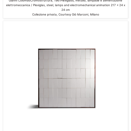
Gianni Colombo
Cromostru
ttura
, 1961
Plexiglass, metallo, lampade e alimentazione
elettromeccanica /
Plexiglas, steel, lamps and electromechanical animation
217 x 24 x
24 cm
Collezione privata, Courtesy Gió Marconi, Milano