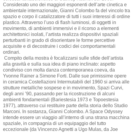
Considerato uno dei maggiori esponenti dell’arte cinetica e
ambientale internazionale, Gianni Colombo fa del vincolo tra
spazio e corpo il catalizzatore di tutti i suoi interessi di ordine
plastico. Attraverso l’uso di flash luminosi, di oggetti in
movimento, di ambienti immersivi e il ricorso a elementi
architettonici isolati, l’artista realizza dispositivi spaziali
perturbanti in grado di disorientare le forme percettive
acquisite e di decostruire i codici dei comportamentali
ordinari.
Compito della mostra è focalizzarsi sulle sfide dell’artista
alla gravità e sulla sua idea di piano inclinato: aspetto
condiviso con molta danza contemporanea coeva, da
Yvonne Rainer a Simone Forti. Dalle sue primissime opere
in ceramica Costellazioni Intermutabili del 1960 si arriva alle
strutture metalliche sospese e in movimento, Spazi Curvi,
degli anni ’90, passando per la ricostruzione di alcuni
ambienti fondamentali (Bariestesia 1973 e Topoestesia
1977), attraverso cui restituire parte della storia dello Studio
Marconi. In sostanza, Gianni Colombo. A Space Odyssey
intende essere un viaggio all’interno di una strana macchina
spaziale, in compagnia di un equipaggio del tutto
eccezionale (da Vincenzo Agnetti a Ugo Mulas, da Joe