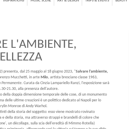
INSPIRATIONS
MUSIC SCENE
ART & DESIGN
TRIPS & EVENTS
BEAUTY
RE L'AMBIENTE,
BELLEZZA
72) presenta, dal 25 maggio al 18 giugno 2023, "
Salvare l'ambiente,
orenzo Mucchetti, in arte
Milo
, artista bresciano classe 1963,
à Permanente.
Curata da Cinzia Lampariello Ranzi, l'esposizione sarà
.30-21.30, alla presenza dell'autore.
cetto della doppia dimensione temporale delle cose, di un monumento
na delle ultime creazioni è un polittico dedicato al Napoli per lo
Marylin Monroe di Andy Warhol.
tinti della storia del soggetto: esso viene mostrato rovinato
ia e della storia, ma attraverso strappi e brandelli di colore che
one', un dècollage, sulla scia dell'eredità di Mimmo Rotella)