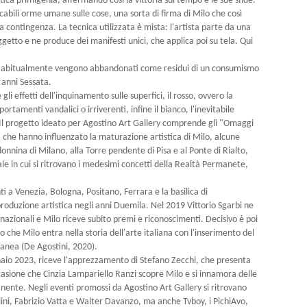
tica primigenia, affermando così la vittoria sul tempo e le sue sfide.
abili orme umane sulle cose, una sorta di firma di Milo che così
la contingenza. La tecnica utilizzata è mista: l'artista parte da una
etto e ne produce dei manifesti unici, che applica poi su tela. Qui
he abitualmente vengono abbandonati come residui di un consumismo
 anni Sessata.
re gli effetti dell'inquinamento sulle superfici, il rosso, ovvero la
rtamenti vandalici o irriverenti, infine il bianco, l'inevitabile
Il progetto ideato per Agostino Art Gallery comprende gli "Omaggi
ti che hanno influenzato la maturazione artistica di Milo, alcune
onnina di Milano, alla Torre pendente di Pisa e al Ponte di Rialto,
male in cui si ritrovano i medesimi concetti della Realtà Permanete,
 a Venezia, Bologna, Positano, Ferrara e la basilica di
roduzione artistica negli anni Duemila. Nel 2019 Vittorio Sgarbi ne
nazionali e Milo riceve subito premi e riconoscimenti. Decisivo è poi
co che Milo entra nella storia dell'arte italiana con l'inserimento del
ranea (De Agostini, 2020).
naio 2023, riceve l'apprezzamento di Stefano Zecchi, che presenta
casione che Cinzia Lampariello Ranzi scopre Milo e si innamora delle
ente. Negli eventi promossi da Agostino Art Gallery si ritrovano
i, Fabrizio Vatta e Walter Davanzo, ma anche Tvboy, i PichiAvo,