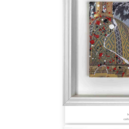
M
coll