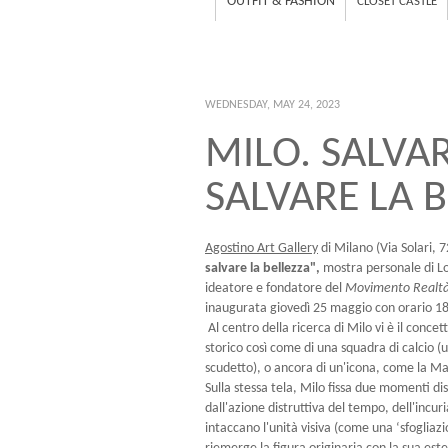
OUTFIT & FASHION
CLOSET CASTLE
WEDNESDAY, MAY 24, 2023
MILO. SALVA
SALVARE LA 
Agostino Art Gallery
di Milano (Via Solari, 
salvare la bellezza",
mostra personale di L
ideatore e fondatore del
Movimento Realt
inaugurata giovedì 25 maggio con orario 18
Al centro della ricerca di Milo vi è il con
storico così come di una squadra di calcio (u
scudetto), o ancora di un'icona, come la 
Sulla stessa tela, Milo fissa due momenti dis
dall'azione distruttiva del tempo, dell'incur
intaccano l'unità visiva (come una ‘sfogliazi