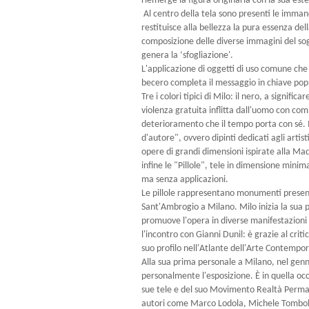
riemerge la figura originaria con la sua este
Al centro della tela sono presenti le immanc
restituisce alla bellezza la pura essenza del
composizione delle diverse immagini del sogg
genera la ‘sfogliazione'.
L'applicazione di oggetti di uso comune c
becero completa il messaggio in chiave pop
Tre i colori tipici di Milo: il nero, a significa
violenza gratuita inflitta dall'uomo con compo
deterioramento che il tempo porta con sé. 
d'autore", ovvero dipinti dedicati agli artis
opere di grandi dimensioni ispirate alla Mad
infine le "Pillole", tele in dimensione mini
ma senza applicazioni.
Le pillole rappresentano monumenti presenti
Sant'Ambrogio a Milano. Milo inizia la sua p
promuove l'opera in diverse manifestazioni 
l'incontro con Gianni Dunil: è grazie al criti
suo profilo nell'Atlante dell'Arte Contempo
Alla sua prima personale a Milano, nel gen
personalmente l'esposizione. È in quella oc
sue tele e del suo Movimento Realtà Perman
autori come Marco Lodola, Michele Tombolin