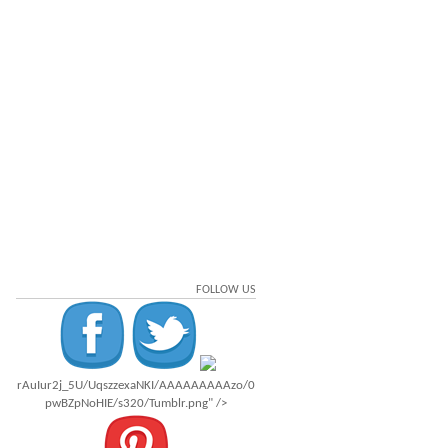
FOLLOW US
rAuIur2j_5U/UqszzexaNKI/AAAAAAAAAzo/0
pwBZpNoHIE/s320/Tumblr.png" />