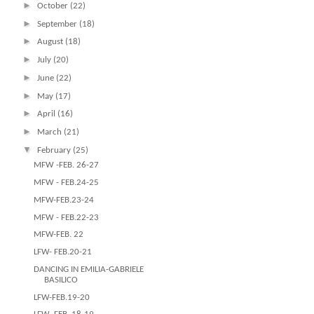
►
October
(22)
►
September
(18)
►
August
(18)
►
July
(20)
►
June
(22)
►
May
(17)
►
April
(16)
►
March
(21)
▼
February
(25)
MFW -FEB. 26-27
MFW - FEB.24-25
MFW-FEB.23-24
MFW - FEB.22-23
MFW-FEB. 22
LFW- FEB.20-21
DANCING IN EMILIA-GABRIELE
BASILICO
LFW-FEB.19-20