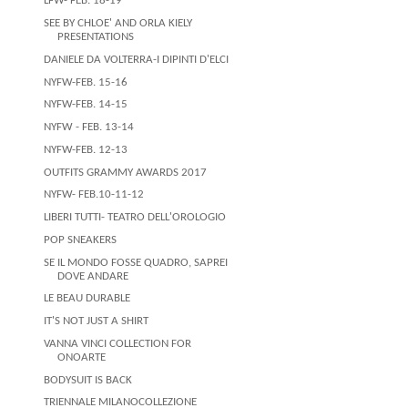
LFW- FEB. 18-19
SEE BY CHLOE' AND ORLA KIELY
PRESENTATIONS
DANIELE DA VOLTERRA-I DIPINTI D'ELCI
NYFW-FEB. 15-16
NYFW-FEB. 14-15
NYFW - FEB. 13-14
NYFW-FEB. 12-13
OUTFITS GRAMMY AWARDS 2017
NYFW- FEB.10-11-12
LIBERI TUTTI- TEATRO DELL'OROLOGIO
POP SNEAKERS
SE IL MONDO FOSSE QUADRO, SAPREI
DOVE ANDARE
LE BEAU DURABLE
IT'S NOT JUST A SHIRT
VANNA VINCI COLLECTION FOR
ONOARTE
BODYSUIT IS BACK
TRIENNALE MILANOCOLLEZIONE