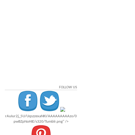
FOLLOW US
rAuIur2j_5U/UqszzexaNKI/AAAAAAAAAzo/0
pwBZpNoHIE/s320/Tumblr.png" />