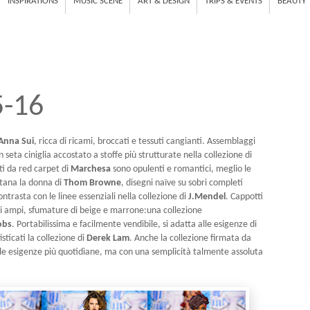
INSPIRATIONS
MUSIC SCENE
ART & DESIGN
TRIPS & EVENTS
BEAUTY
5-16
Anna Sui
, ricca di ricami, broccati e tessuti cangianti. Assemblaggi
 in seta ciniglia accostato a stoffe più strutturate nella collezione di
iti da red carpet di
Marchesa
sono opulenti e romantici, meglio le
itana la donna di
Thom Browne
, disegni naïve su sobri completi
contrasta con le linee essenziali nella collezione di
J.Mendel
. Cappotti
aloni ampi, sfumature di beige e marrone:una collezione
obs
. Portabilissima e facilmente vendibile, si adatta alle esigenze di
sticati la collezione di
Derek Lam
. Anche la collezione firmata da
lle esigenze più quotidiane, ma con una semplicità talmente assoluta
.