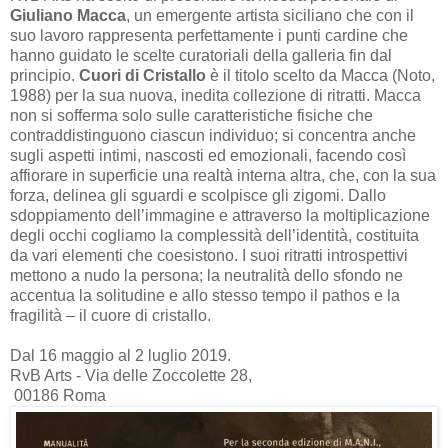
Giuliano Macca
, un emergente artista siciliano che con il
suo lavoro rappresenta perfettamente i punti cardine che
hanno guidato le scelte curatoriali della galleria fin dal
principio.
Cuori di Cristallo
è il titolo scelto da Macca (Noto,
1988) per la sua nuova, inedita collezione di ritratti. Macca
non si sofferma solo sulle caratteristiche fisiche che
contraddistinguono ciascun individuo; si concentra anche
sugli aspetti intimi, nascosti ed emozionali, facendo così
affiorare in superficie una realtà interna altra, che, con la sua
forza, delinea gli sguardi e scolpisce gli zigomi. Dallo
sdoppiamento dell’immagine e attraverso la moltiplicazione
degli occhi cogliamo la complessità dell’identità, costituita
da vari elementi che coesistono. I suoi ritratti introspettivi
mettono a nudo la persona; la neutralità dello sfondo ne
accentua la solitudine e allo stesso tempo il pathos e la
fragilità – il cuore di cristallo.
Dal 16 maggio al 2 luglio 2019.
RvB Arts - Via delle Zoccolette 28,
00186 Roma