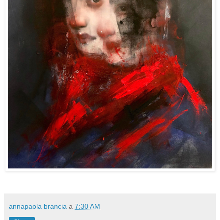
annapaola brancia
a
7:30 AM